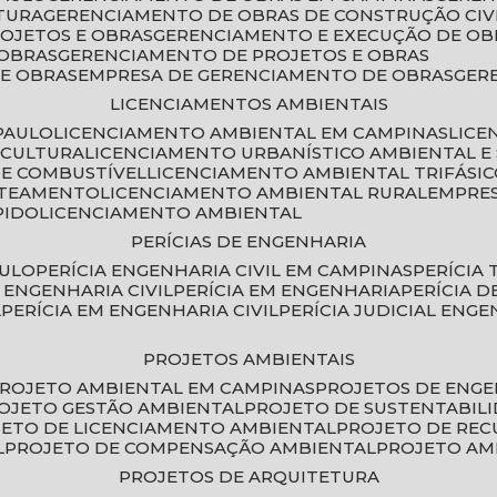
TURA
GERENCIAMENTO DE OBRAS DE CONSTRUÇÃO CIV
ROJETOS E OBRAS
GERENCIAMENTO E EXECUÇÃO DE OB
 OBRAS
GERENCIAMENTO DE PROJETOS E OBRAS
E OBRAS
EMPRESA DE GERENCIAMENTO DE OBRAS
GE
LICENCIAMENTOS AMBIENTAIS
PAULO
LICENCIAMENTO AMBIENTAL EM CAMPINAS
LIC
ICULTURA
LICENCIAMENTO URBANÍSTICO AMBIENTAL E
DE COMBUSTÍVEL
LICENCIAMENTO AMBIENTAL TRIFÁSI
OTEAMENTO
LICENCIAMENTO AMBIENTAL RURAL
EMPRE
PIDO
LICENCIAMENTO AMBIENTAL
PERÍCIAS DE ENGENHARIA
AULO
PERÍCIA ENGENHARIA CIVIL EM CAMPINAS
PERÍCIA
A ENGENHARIA CIVIL
PERÍCIA EM ENGENHARIA
PERÍCIA 
L
PERÍCIA EM ENGENHARIA CIVIL
PERÍCIA JUDICIAL ENGE
PROJETOS AMBIENTAIS
PROJETO AMBIENTAL EM CAMPINAS
PROJETOS DE ENG
ROJETO GESTÃO AMBIENTAL
PROJETO DE SUSTENTABIL
JETO DE LICENCIAMENTO AMBIENTAL
PROJETO DE RE
L
PROJETO DE COMPENSAÇÃO AMBIENTAL
PROJETO A
PROJETOS DE ARQUITETURA