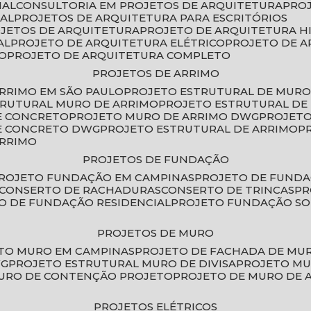
IAL
CONSULTORIA EM PROJETOS DE ARQUITETURA
PRO
IAL
PROJETOS DE ARQUITETURA PARA ESCRITÓRIOS
OJETOS DE ARQUITETURA
PROJETO DE ARQUITETURA H
AL
PROJETO DE ARQUITETURA ELÉTRICO
PROJETO DE 
VO
PROJETO DE ARQUITETURA COMPLETO
PROJETOS DE ARRIMO
ARRIMO EM SÃO PAULO
PROJETO ESTRUTURAL DE MURO
TRUTURAL MURO DE ARRIMO
PROJETO ESTRUTURAL D
E CONCRETO
PROJETO MURO DE ARRIMO DWG
PROJET
DE CONCRETO DWG
PROJETO ESTRUTURAL DE ARRIMO
ARRIMO
PROJETOS DE FUNDAÇÃO
PROJETO FUNDAÇÃO EM CAMPINAS
PROJETO DE FUND
CONSERTO DE RACHADURAS
CONSERTO DE TRINCAS
P
TO DE FUNDAÇÃO RESIDENCIAL
PROJETO FUNDAÇÃO S
PROJETOS DE MURO
ETO MURO EM CAMPINAS
PROJETO DE FACHADA DE MU
WG
PROJETO ESTRUTURAL MURO DE DIVISA
PROJETO M
MURO DE CONTENÇÃO PROJETO
PROJETO DE MURO DE 
PROJETOS ELÉTRICOS