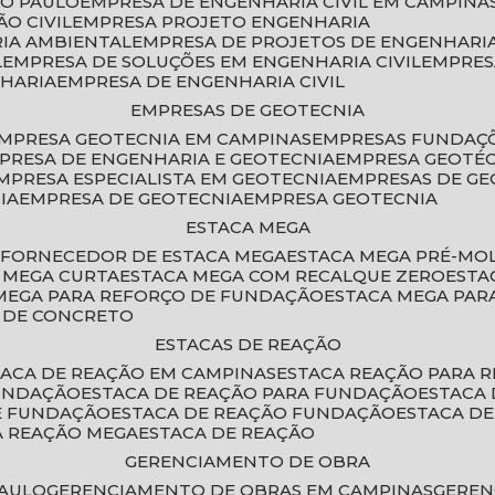
ÃO PAULO
EMPRESA DE ENGENHARIA CIVIL EM CAMPINA
O CIVIL
EMPRESA PROJETO ENGENHARIA
RIA AMBIENTAL
EMPRESA DE PROJETOS DE ENGENHARIA
L
EMPRESA DE SOLUÇÕES EM ENGENHARIA CIVIL
EMPRE
NHARIA
EMPRESA DE ENGENHARIA CIVIL
EMPRESAS DE GEOTECNIA
EMPRESA GEOTECNIA EM CAMPINAS
EMPRESAS FUNDAÇ
MPRESA DE ENGENHARIA E GEOTECNIA
EMPRESA GEOTÉ
EMPRESA ESPECIALISTA EM GEOTECNIA
EMPRESAS DE G
IA
EMPRESA DE GEOTECNIA
EMPRESA GEOTECNIA
ESTACA MEGA
O
FORNECEDOR DE ESTACA MEGA
ESTACA MEGA PRÉ-M
A MEGA CURTA
ESTACA MEGA COM RECALQUE ZERO
EST
 MEGA PARA REFORÇO DE FUNDAÇÃO
ESTACA MEGA PAR
A DE CONCRETO
ESTACAS DE REAÇÃO
STACA DE REAÇÃO EM CAMPINAS
ESTACA REAÇÃO PARA 
FUNDAÇÃO
ESTACA DE REAÇÃO PARA FUNDAÇÃO
ESTACA
DE FUNDAÇÃO
ESTACA DE REAÇÃO FUNDAÇÃO
ESTACA D
A REAÇÃO MEGA
ESTACA DE REAÇÃO
GERENCIAMENTO DE OBRA
PAULO
GERENCIAMENTO DE OBRAS EM CAMPINAS
GERE