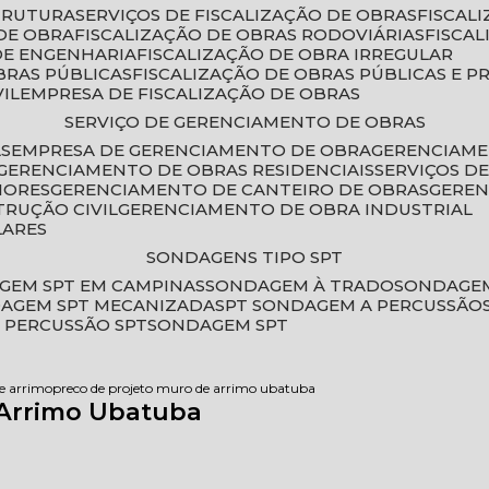
STRUTURA
SERVIÇOS DE FISCALIZAÇÃO DE OBRAS
FISCA
DE OBRA
FISCALIZAÇÃO DE OBRAS RODOVIÁRIAS
FISCA
 DE ENGENHARIA
FISCALIZAÇÃO DE OBRA IRREGULAR
BRAS PÚBLICAS
FISCALIZAÇÃO DE OBRAS PÚBLICAS E P
VIL
EMPRESA DE FISCALIZAÇÃO DE OBRAS
SERVIÇO DE GERENCIAMENTO DE OBRAS
AS
EMPRESA DE GERENCIAMENTO DE OBRA
GERENCIAM
GERENCIAMENTO DE OBRAS RESIDENCIAIS
SERVIÇOS 
IORES
GERENCIAMENTO DE CANTEIRO DE OBRAS
GERE
TRUÇÃO CIVIL
GERENCIAMENTO DE OBRA INDUSTRIAL
LARES
SONDAGENS TIPO SPT
GEM SPT EM CAMPINAS
SONDAGEM À TRADO
SONDAGEM
DAGEM SPT MECANIZADA
SPT SONDAGEM A PERCUSSÃO
 PERCUSSÃO SPT
SONDAGEM SPT
de arrimo
preco de projeto muro de arrimo ubatuba
 Arrimo Ubatuba