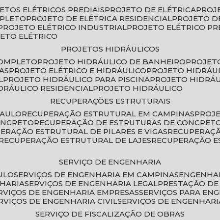
JETOS ELÉTRICOS PREDIAIS
PROJETO DE ELÉTRICA
PROJ
MPLETO
PROJETO DE ELÉTRICA RESIDENCIAL
PROJETO D
PROJETO ELÉTRICO INDUSTRIAL
PROJETO ELÉTRICO PR
JETO ELÉTRICO
PROJETOS HIDRÁULICOS
COMPLETO
PROJETO HIDRÁULICO DE BANHEIRO
PROJET
AS
PROJETO ELÉTRICO E HIDRÁULICO
PROJETO HIDRÁU
L
PROJETO HIDRÁULICO PARA PISCINA
PROJETO HIDRÁ
IDRÁULICO RESIDENCIAL
PROJETO HIDRÁULICO
RECUPERAÇÕES ESTRUTURAIS
PAULO
RECUPERAÇÃO ESTRUTURAL EM CAMPINAS
PROJ
ONCRETO
RECUPERAÇÃO DE ESTRUTURAS DE CONCRE
PERAÇÃO ESTRUTURAL DE PILARES E VIGAS
RECUPERAÇ
RECUPERAÇÃO ESTRUTURAL DE LAJES
RECUPERAÇÃO E
SERVIÇO DE ENGENHARIA
ULO
SERVIÇOS DE ENGENHARIA EM CAMPINAS
ENGENHA
NHARIA
SERVIÇOS DE ENGENHARIA LEGAL
PRESTAÇÃO DE
ERVIÇOS DE ENGENHARIA EMPRESAS
SERVIÇOS PARA EN
ERVIÇOS DE ENGENHARIA CIVIL
SERVIÇOS DE ENGENHARI
SERVIÇO DE FISCALIZAÇÃO DE OBRAS