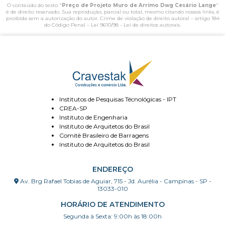
O conteúdo do texto "
Preço de Projeto Muro de Arrimo Dwg Cesário Lange
"
é de direito reservado. Sua reprodução, parcial ou total, mesmo citando nossos links, é
proibida sem a autorização do autor. Crime de violação de direito autoral – artigo 184
do Código Penal –
Lei 9610/98 - Lei de direitos autorais
.
Institutos de Pesquisas Técnológicas - IPT
CREA-SP
Instituto de Engenharia
Instituto de Arquitetos do Brasil
Comitê Brasileiro de Barragens
Instituto de Arquitetos do Brasil
ENDEREÇO
Av. Brg Rafael Tobias de Aguiar, 715 - Jd. Aurélia - Campinas - SP -
13033-010
HORÁRIO DE ATENDIMENTO
Segunda à Sexta: 9:00h às 18:00h