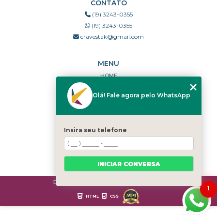
CONTATO
(19) 3243-0355
(19) 3243-0355
cravestak@gmail.com
MENU
HOME
QUEM SOMOS
Olá! Fale agora pelo WhatsApp
PORTFÓLIO
DÚVIDAS FREQUENTES
CONTATO
Insira seu telefone
CATEGORIAS
MAPA DO SITE
INICIAR CONVERSA
Copyright © Cravestak. (Lei 9610 de 19/02/1998)
1
HTML
CSS