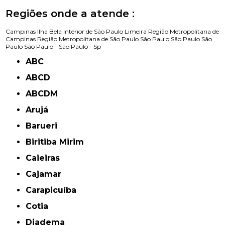
Regiões onde a atende :
Campinas
Ilha Bela
Interior de São Paulo
Limeira
Região Metropolitana de
Campinas
Região Metropolitana de São Paulo
São Paulo
São Paulo
São
Paulo
São Paulo -
São Paulo - Sp
ABC
ABCD
ABCDM
Arujá
Barueri
Biritiba Mirim
Caieiras
Cajamar
Carapicuíba
Cotia
Diadema