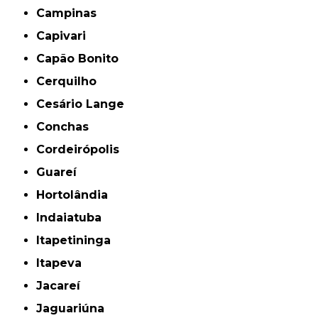
Campinas
Capivari
Capão Bonito
Cerquilho
Cesário Lange
Conchas
Cordeirópolis
Guareí
Hortolândia
Indaiatuba
Itapetininga
Itapeva
Jacareí
Jaguariúna