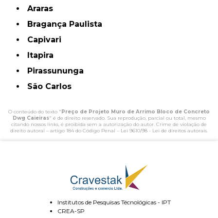
Araras
Bragança Paulista
Capivari
Itapira
Pirassununga
São Carlos
O conteúdo do texto "
Preço de Projeto Muro de Arrimo Bloco de Concreto
Dwg Caieiras
" é de direito reservado. Sua reprodução, parcial ou total, mesmo
citando nossos links, é proibida sem a autorização do autor. Crime de violação de
direito autoral – artigo 184 do Código Penal –
Lei 9610/98 - Lei de direitos autorais
.
Institutos de Pesquisas Técnológicas - IPT
CREA-SP