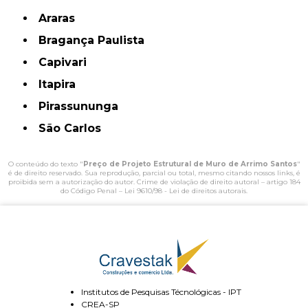
Araras
Bragança Paulista
Capivari
Itapira
Pirassununga
São Carlos
O conteúdo do texto "
Preço de Projeto Estrutural de Muro de Arrimo Santos
"
é de direito reservado. Sua reprodução, parcial ou total, mesmo citando nossos links, é
proibida sem a autorização do autor. Crime de violação de direito autoral – artigo 184
do Código Penal –
Lei 9610/98 - Lei de direitos autorais
.
Institutos de Pesquisas Técnológicas - IPT
CREA-SP