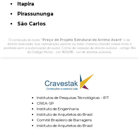
Itapira
Pirassununga
São Carlos
O conteúdo do texto "
Preço de Projeto Estrutural de Arrimo Avaré
" é de
direito reservado. Sua reprodução, parcial ou total, mesmo citando nossos links, é
proibida sem a autorização do autor. Crime de violação de direito autoral – artigo 184
do Código Penal –
Lei 9610/98 - Lei de direitos autorais
.
Institutos de Pesquisas Técnológicas - IPT
CREA-SP
Instituto de Engenharia
Instituto de Arquitetos do Brasil
Comitê Brasileiro de Barragens
Instituto de Arquitetos do Brasil