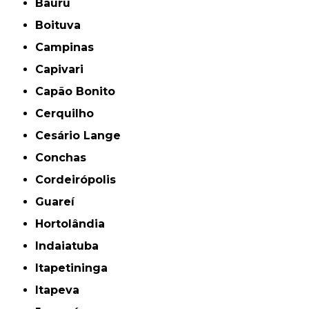
Bauru
Boituva
Campinas
Capivari
Capão Bonito
Cerquilho
Cesário Lange
Conchas
Cordeirópolis
Guareí
Hortolândia
Indaiatuba
Itapetininga
Itapeva