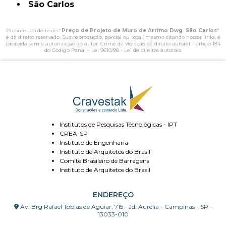
São Carlos
O conteúdo do texto "
Preço de Projeto de Muro de Arrimo Dwg São Carlos
"
é de direito reservado. Sua reprodução, parcial ou total, mesmo citando nossos links, é
proibida sem a autorização do autor. Crime de violação de direito autoral – artigo 184
do Código Penal –
Lei 9610/98 - Lei de direitos autorais
.
Institutos de Pesquisas Técnológicas - IPT
CREA-SP
Instituto de Engenharia
Instituto de Arquitetos do Brasil
Comitê Brasileiro de Barragens
Instituto de Arquitetos do Brasil
ENDEREÇO
Av. Brg Rafael Tobias de Aguiar, 715 - Jd. Aurélia - Campinas - SP -
13033-010