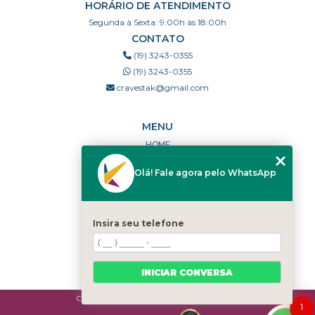
HORÁRIO DE ATENDIMENTO
Segunda à Sexta: 9:00h às 18:00h
CONTATO
(19) 3243-0355
(19) 3243-0355
cravestak@gmail.com
MENU
HOME
QUEM SOMOS
Olá! Fale agora pelo WhatsApp
PORTFÓLIO
DÚVIDAS FREQUENTES
CONTATO
Insira seu telefone
CATEGORIAS
MAPA DO SITE
INICIAR CONVERSA
Copyright © Cravestak. (Lei 9610 de 19/02/1998)
1