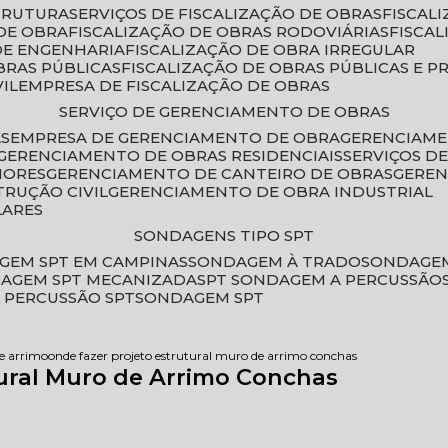
STRUTURA
SERVIÇOS DE FISCALIZAÇÃO DE OBRAS
FISCA
DE OBRA
FISCALIZAÇÃO DE OBRAS RODOVIÁRIAS
FISCA
 DE ENGENHARIA
FISCALIZAÇÃO DE OBRA IRREGULAR
BRAS PÚBLICAS
FISCALIZAÇÃO DE OBRAS PÚBLICAS E P
VIL
EMPRESA DE FISCALIZAÇÃO DE OBRAS
SERVIÇO DE GERENCIAMENTO DE OBRAS
AS
EMPRESA DE GERENCIAMENTO DE OBRA
GERENCIAM
GERENCIAMENTO DE OBRAS RESIDENCIAIS
SERVIÇOS 
IORES
GERENCIAMENTO DE CANTEIRO DE OBRAS
GERE
TRUÇÃO CIVIL
GERENCIAMENTO DE OBRA INDUSTRIAL
LARES
SONDAGENS TIPO SPT
GEM SPT EM CAMPINAS
SONDAGEM À TRADO
SONDAGEM
DAGEM SPT MECANIZADA
SPT SONDAGEM A PERCUSSÃO
 PERCUSSÃO SPT
SONDAGEM SPT
de arrimo
onde fazer projeto estrutural muro de arrimo conchas
ural Muro de Arrimo Conchas