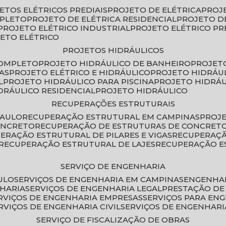
JETOS ELÉTRICOS PREDIAIS
PROJETO DE ELÉTRICA
PROJ
MPLETO
PROJETO DE ELÉTRICA RESIDENCIAL
PROJETO D
PROJETO ELÉTRICO INDUSTRIAL
PROJETO ELÉTRICO PR
JETO ELÉTRICO
PROJETOS HIDRÁULICOS
COMPLETO
PROJETO HIDRÁULICO DE BANHEIRO
PROJET
AS
PROJETO ELÉTRICO E HIDRÁULICO
PROJETO HIDRÁU
L
PROJETO HIDRÁULICO PARA PISCINA
PROJETO HIDRÁ
IDRÁULICO RESIDENCIAL
PROJETO HIDRÁULICO
RECUPERAÇÕES ESTRUTURAIS
PAULO
RECUPERAÇÃO ESTRUTURAL EM CAMPINAS
PROJ
ONCRETO
RECUPERAÇÃO DE ESTRUTURAS DE CONCRE
PERAÇÃO ESTRUTURAL DE PILARES E VIGAS
RECUPERAÇ
RECUPERAÇÃO ESTRUTURAL DE LAJES
RECUPERAÇÃO E
SERVIÇO DE ENGENHARIA
ULO
SERVIÇOS DE ENGENHARIA EM CAMPINAS
ENGENHA
NHARIA
SERVIÇOS DE ENGENHARIA LEGAL
PRESTAÇÃO DE
ERVIÇOS DE ENGENHARIA EMPRESAS
SERVIÇOS PARA EN
ERVIÇOS DE ENGENHARIA CIVIL
SERVIÇOS DE ENGENHARI
SERVIÇO DE FISCALIZAÇÃO DE OBRAS