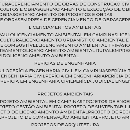
TURA
GERENCIAMENTO DE OBRAS DE CONSTRUÇÃO CIV
ROJETOS E OBRAS
GERENCIAMENTO E EXECUÇÃO DE OB
 OBRAS
GERENCIAMENTO DE PROJETOS E OBRAS
E OBRAS
EMPRESA DE GERENCIAMENTO DE OBRAS
GE
LICENCIAMENTOS AMBIENTAIS
PAULO
LICENCIAMENTO AMBIENTAL EM CAMPINAS
LIC
ICULTURA
LICENCIAMENTO URBANÍSTICO AMBIENTAL E
DE COMBUSTÍVEL
LICENCIAMENTO AMBIENTAL TRIFÁSI
OTEAMENTO
LICENCIAMENTO AMBIENTAL RURAL
EMPRE
PIDO
LICENCIAMENTO AMBIENTAL
PERÍCIAS DE ENGENHARIA
AULO
PERÍCIA ENGENHARIA CIVIL EM CAMPINAS
PERÍCIA
A ENGENHARIA CIVIL
PERÍCIA EM ENGENHARIA
PERÍCIA 
L
PERÍCIA EM ENGENHARIA CIVIL
PERÍCIA JUDICIAL ENGE
PROJETOS AMBIENTAIS
PROJETO AMBIENTAL EM CAMPINAS
PROJETOS DE ENG
ROJETO GESTÃO AMBIENTAL
PROJETO DE SUSTENTABIL
JETO DE LICENCIAMENTO AMBIENTAL
PROJETO DE RE
L
PROJETO DE COMPENSAÇÃO AMBIENTAL
PROJETO A
PROJETOS DE ARQUITETURA