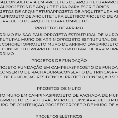
IAL
CONSULTORIA EM PROJETOS DE ARQUITETURA
PRO
IAL
PROJETOS DE ARQUITETURA PARA ESCRITÓRIOS
OJETOS DE ARQUITETURA
PROJETO DE ARQUITETURA H
AL
PROJETO DE ARQUITETURA ELÉTRICO
PROJETO DE 
VO
PROJETO DE ARQUITETURA COMPLETO
PROJETOS DE ARRIMO
ARRIMO EM SÃO PAULO
PROJETO ESTRUTURAL DE MURO
TRUTURAL MURO DE ARRIMO
PROJETO ESTRUTURAL D
E CONCRETO
PROJETO MURO DE ARRIMO DWG
PROJET
DE CONCRETO DWG
PROJETO ESTRUTURAL DE ARRIMO
ARRIMO
PROJETOS DE FUNDAÇÃO
PROJETO FUNDAÇÃO EM CAMPINAS
PROJETO DE FUND
CONSERTO DE RACHADURAS
CONSERTO DE TRINCAS
P
TO DE FUNDAÇÃO RESIDENCIAL
PROJETO FUNDAÇÃO S
PROJETOS DE MURO
ETO MURO EM CAMPINAS
PROJETO DE FACHADA DE MU
WG
PROJETO ESTRUTURAL MURO DE DIVISA
PROJETO M
MURO DE CONTENÇÃO PROJETO
PROJETO DE MURO DE 
PROJETOS ELÉTRICOS