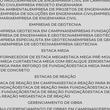
ÃO PAULO
EMPRESA DE ENGENHARIA CIVIL EM CAMPINA
O CIVIL
EMPRESA PROJETO ENGENHARIA
RIA AMBIENTAL
EMPRESA DE PROJETOS DE ENGENHARIA
L
EMPRESA DE SOLUÇÕES EM ENGENHARIA CIVIL
EMPRE
NHARIA
EMPRESA DE ENGENHARIA CIVIL
EMPRESAS DE GEOTECNIA
EMPRESA GEOTECNIA EM CAMPINAS
EMPRESAS FUNDAÇ
MPRESA DE ENGENHARIA E GEOTECNIA
EMPRESA GEOTÉ
EMPRESA ESPECIALISTA EM GEOTECNIA
EMPRESAS DE G
IA
EMPRESA DE GEOTECNIA
EMPRESA GEOTECNIA
ESTACA MEGA
O
FORNECEDOR DE ESTACA MEGA
ESTACA MEGA PRÉ-M
A MEGA CURTA
ESTACA MEGA COM RECALQUE ZERO
EST
 MEGA PARA REFORÇO DE FUNDAÇÃO
ESTACA MEGA PAR
A DE CONCRETO
ESTACAS DE REAÇÃO
STACA DE REAÇÃO EM CAMPINAS
ESTACA REAÇÃO PARA 
FUNDAÇÃO
ESTACA DE REAÇÃO PARA FUNDAÇÃO
ESTACA
DE FUNDAÇÃO
ESTACA DE REAÇÃO FUNDAÇÃO
ESTACA D
A REAÇÃO MEGA
ESTACA DE REAÇÃO
GERENCIAMENTO DE OBRA
PAULO
GERENCIAMENTO DE OBRAS EM CAMPINAS
GERE