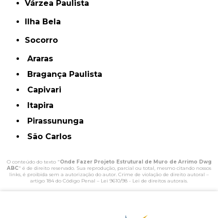
Várzea Paulista
Ilha Bela
Socorro
Araras
Bragança Paulista
Capivari
Itapira
Pirassununga
São Carlos
O conteúdo do texto "
Onde Fazer Projeto Estrutural de Muro de Arrimo Dwg
ABC
" é de direito reservado. Sua reprodução, parcial ou total, mesmo citando nossos
links, é proibida sem a autorização do autor. Crime de violação de direito autoral –
artigo 184 do Código Penal –
Lei 9610/98 - Lei de direitos autorais
.