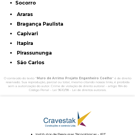
Socorro
Araras
Bragança Paulista
Capivari
Itapira
Pirassununga
São Carlos
O conteúdo do texto "
Muro de Arrimo Projeto Engenheiro Coelho
" é de direito
reservado. Sua reprodução, parcial ou total, mesmo citando nossos links, é proibida
sem a autorização do autor. Crime de violação de direito autoral – artigo 184 do
Código Penal –
Lei 9610/98 - Lei de direitos autorais
.
Institutos de Pesquisas Técnológicas - IPT