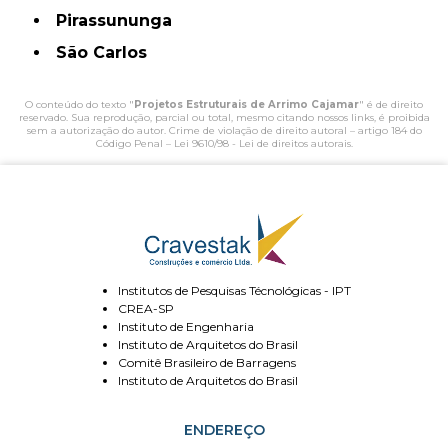
Pirassununga
São Carlos
O conteúdo do texto "
Projetos Estruturais de Arrimo Cajamar
" é de direito
reservado. Sua reprodução, parcial ou total, mesmo citando nossos links, é proibida
sem a autorização do autor. Crime de violação de direito autoral – artigo 184 do
Código Penal –
Lei 9610/98 - Lei de direitos autorais
.
Institutos de Pesquisas Técnológicas - IPT
CREA-SP
Instituto de Engenharia
Instituto de Arquitetos do Brasil
Comitê Brasileiro de Barragens
Instituto de Arquitetos do Brasil
ENDEREÇO