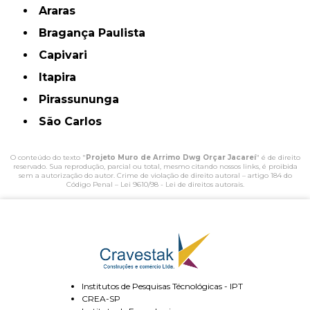
Araras
Bragança Paulista
Capivari
Itapira
Pirassununga
São Carlos
O conteúdo do texto "
Projeto Muro de Arrimo Dwg Orçar Jacareí
" é de direito
reservado. Sua reprodução, parcial ou total, mesmo citando nossos links, é proibida
sem a autorização do autor. Crime de violação de direito autoral – artigo 184 do
Código Penal –
Lei 9610/98 - Lei de direitos autorais
.
Institutos de Pesquisas Técnológicas - IPT
CREA-SP