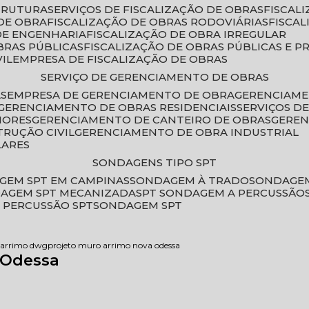
STRUTURA
SERVIÇOS DE FISCALIZAÇÃO DE OBRAS
FISCA
DE OBRA
FISCALIZAÇÃO DE OBRAS RODOVIÁRIAS
FISCA
 DE ENGENHARIA
FISCALIZAÇÃO DE OBRA IRREGULAR
BRAS PÚBLICAS
FISCALIZAÇÃO DE OBRAS PÚBLICAS E P
VIL
EMPRESA DE FISCALIZAÇÃO DE OBRAS
SERVIÇO DE GERENCIAMENTO DE OBRAS
AS
EMPRESA DE GERENCIAMENTO DE OBRA
GERENCIAM
GERENCIAMENTO DE OBRAS RESIDENCIAIS
SERVIÇOS 
IORES
GERENCIAMENTO DE CANTEIRO DE OBRAS
GERE
TRUÇÃO CIVIL
GERENCIAMENTO DE OBRA INDUSTRIAL
LARES
SONDAGENS TIPO SPT
GEM SPT EM CAMPINAS
SONDAGEM À TRADO
SONDAGEM
DAGEM SPT MECANIZADA
SPT SONDAGEM A PERCUSSÃO
 PERCUSSÃO SPT
SONDAGEM SPT
e arrimo dwg
projeto muro arrimo nova odessa
 Odessa