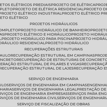
JETOS ELÉTRICOS PREDIAIS
PROJETO DE ELÉTRICA
PROJ
MPLETO
PROJETO DE ELÉTRICA RESIDENCIAL
PROJETO D
PROJETO ELÉTRICO INDUSTRIAL
PROJETO ELÉTRICO PR
JETO ELÉTRICO
PROJETOS HIDRÁULICOS
COMPLETO
PROJETO HIDRÁULICO DE BANHEIRO
PROJET
AS
PROJETO ELÉTRICO E HIDRÁULICO
PROJETO HIDRÁU
L
PROJETO HIDRÁULICO PARA PISCINA
PROJETO HIDRÁ
IDRÁULICO RESIDENCIAL
PROJETO HIDRÁULICO
RECUPERAÇÕES ESTRUTURAIS
PAULO
RECUPERAÇÃO ESTRUTURAL EM CAMPINAS
PROJ
ONCRETO
RECUPERAÇÃO DE ESTRUTURAS DE CONCRE
PERAÇÃO ESTRUTURAL DE PILARES E VIGAS
RECUPERAÇ
RECUPERAÇÃO ESTRUTURAL DE LAJES
RECUPERAÇÃO E
SERVIÇO DE ENGENHARIA
ULO
SERVIÇOS DE ENGENHARIA EM CAMPINAS
ENGENHA
NHARIA
SERVIÇOS DE ENGENHARIA LEGAL
PRESTAÇÃO DE
ERVIÇOS DE ENGENHARIA EMPRESAS
SERVIÇOS PARA EN
ERVIÇOS DE ENGENHARIA CIVIL
SERVIÇOS DE ENGENHARI
SERVIÇO DE FISCALIZAÇÃO DE OBRAS