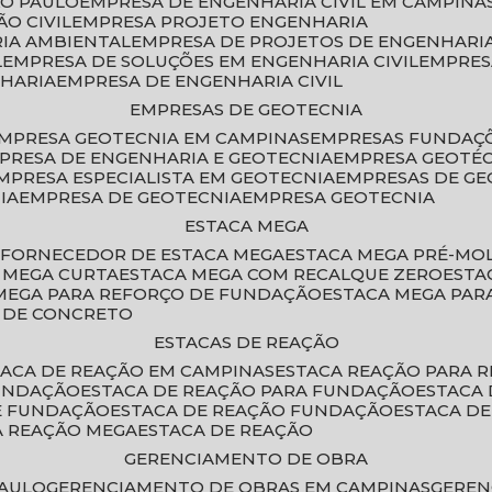
ÃO PAULO
EMPRESA DE ENGENHARIA CIVIL EM CAMPINA
O CIVIL
EMPRESA PROJETO ENGENHARIA
RIA AMBIENTAL
EMPRESA DE PROJETOS DE ENGENHARIA
L
EMPRESA DE SOLUÇÕES EM ENGENHARIA CIVIL
EMPRE
NHARIA
EMPRESA DE ENGENHARIA CIVIL
EMPRESAS DE GEOTECNIA
EMPRESA GEOTECNIA EM CAMPINAS
EMPRESAS FUNDAÇ
MPRESA DE ENGENHARIA E GEOTECNIA
EMPRESA GEOTÉ
EMPRESA ESPECIALISTA EM GEOTECNIA
EMPRESAS DE G
IA
EMPRESA DE GEOTECNIA
EMPRESA GEOTECNIA
ESTACA MEGA
O
FORNECEDOR DE ESTACA MEGA
ESTACA MEGA PRÉ-M
A MEGA CURTA
ESTACA MEGA COM RECALQUE ZERO
EST
 MEGA PARA REFORÇO DE FUNDAÇÃO
ESTACA MEGA PAR
A DE CONCRETO
ESTACAS DE REAÇÃO
STACA DE REAÇÃO EM CAMPINAS
ESTACA REAÇÃO PARA 
FUNDAÇÃO
ESTACA DE REAÇÃO PARA FUNDAÇÃO
ESTACA
DE FUNDAÇÃO
ESTACA DE REAÇÃO FUNDAÇÃO
ESTACA D
A REAÇÃO MEGA
ESTACA DE REAÇÃO
GERENCIAMENTO DE OBRA
PAULO
GERENCIAMENTO DE OBRAS EM CAMPINAS
GERE