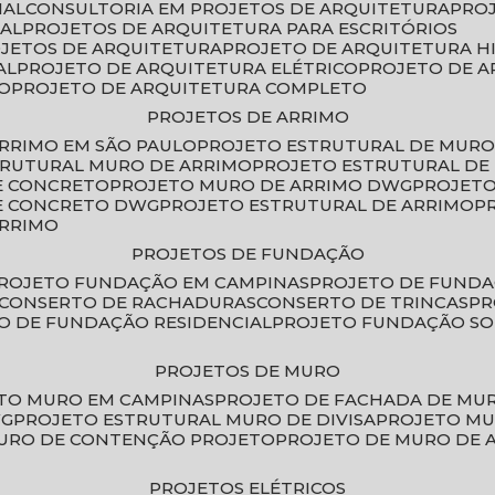
IAL
CONSULTORIA EM PROJETOS DE ARQUITETURA
PRO
IAL
PROJETOS DE ARQUITETURA PARA ESCRITÓRIOS
OJETOS DE ARQUITETURA
PROJETO DE ARQUITETURA H
AL
PROJETO DE ARQUITETURA ELÉTRICO
PROJETO DE 
VO
PROJETO DE ARQUITETURA COMPLETO
PROJETOS DE ARRIMO
ARRIMO EM SÃO PAULO
PROJETO ESTRUTURAL DE MURO
TRUTURAL MURO DE ARRIMO
PROJETO ESTRUTURAL D
E CONCRETO
PROJETO MURO DE ARRIMO DWG
PROJET
DE CONCRETO DWG
PROJETO ESTRUTURAL DE ARRIMO
ARRIMO
PROJETOS DE FUNDAÇÃO
PROJETO FUNDAÇÃO EM CAMPINAS
PROJETO DE FUND
CONSERTO DE RACHADURAS
CONSERTO DE TRINCAS
P
TO DE FUNDAÇÃO RESIDENCIAL
PROJETO FUNDAÇÃO S
PROJETOS DE MURO
ETO MURO EM CAMPINAS
PROJETO DE FACHADA DE MU
WG
PROJETO ESTRUTURAL MURO DE DIVISA
PROJETO M
MURO DE CONTENÇÃO PROJETO
PROJETO DE MURO DE 
PROJETOS ELÉTRICOS