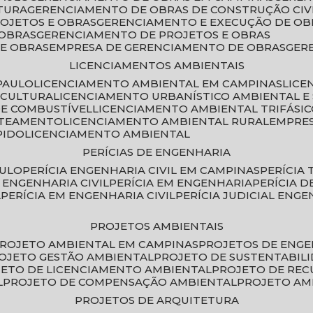
TURA
GERENCIAMENTO DE OBRAS DE CONSTRUÇÃO CIV
ROJETOS E OBRAS
GERENCIAMENTO E EXECUÇÃO DE OB
 OBRAS
GERENCIAMENTO DE PROJETOS E OBRAS
E OBRAS
EMPRESA DE GERENCIAMENTO DE OBRAS
GE
LICENCIAMENTOS AMBIENTAIS
PAULO
LICENCIAMENTO AMBIENTAL EM CAMPINAS
LIC
ICULTURA
LICENCIAMENTO URBANÍSTICO AMBIENTAL E
DE COMBUSTÍVEL
LICENCIAMENTO AMBIENTAL TRIFÁSI
OTEAMENTO
LICENCIAMENTO AMBIENTAL RURAL
EMPRE
PIDO
LICENCIAMENTO AMBIENTAL
PERÍCIAS DE ENGENHARIA
AULO
PERÍCIA ENGENHARIA CIVIL EM CAMPINAS
PERÍCIA
A ENGENHARIA CIVIL
PERÍCIA EM ENGENHARIA
PERÍCIA 
L
PERÍCIA EM ENGENHARIA CIVIL
PERÍCIA JUDICIAL ENGE
PROJETOS AMBIENTAIS
PROJETO AMBIENTAL EM CAMPINAS
PROJETOS DE ENG
ROJETO GESTÃO AMBIENTAL
PROJETO DE SUSTENTABIL
JETO DE LICENCIAMENTO AMBIENTAL
PROJETO DE RE
L
PROJETO DE COMPENSAÇÃO AMBIENTAL
PROJETO A
PROJETOS DE ARQUITETURA