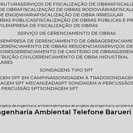
STRUTURA
SERVIÇOS DE FISCALIZAÇÃO DE OBRAS
FISCA
DE OBRA
FISCALIZAÇÃO DE OBRAS RODOVIÁRIAS
FISCA
 DE ENGENHARIA
FISCALIZAÇÃO DE OBRA IRREGULAR
BRAS PÚBLICAS
FISCALIZAÇÃO DE OBRAS PÚBLICAS E P
VIL
EMPRESA DE FISCALIZAÇÃO DE OBRAS
SERVIÇO DE GERENCIAMENTO DE OBRAS
AS
EMPRESA DE GERENCIAMENTO DE OBRA
GERENCIAM
GERENCIAMENTO DE OBRAS RESIDENCIAIS
SERVIÇOS 
IORES
GERENCIAMENTO DE CANTEIRO DE OBRAS
GERE
TRUÇÃO CIVIL
GERENCIAMENTO DE OBRA INDUSTRIAL
LARES
SONDAGENS TIPO SPT
GEM SPT EM CAMPINAS
SONDAGEM À TRADO
SONDAGEM
DAGEM SPT MECANIZADA
SPT SONDAGEM A PERCUSSÃO
 PERCUSSÃO SPT
SONDAGEM SPT
rojetos de engenharia ambiental
empresa de projetos de engenharia ambiental 
ngenharia Ambiental Telefone Barueri