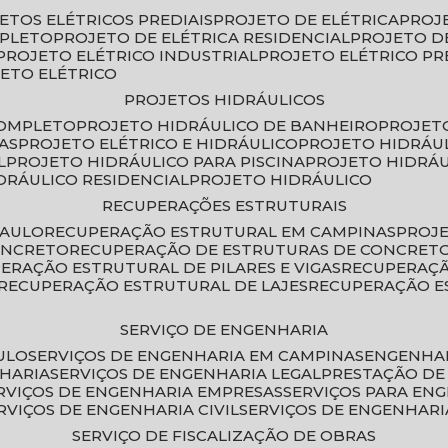
JETOS ELÉTRICOS PREDIAIS
PROJETO DE ELÉTRICA
PROJ
MPLETO
PROJETO DE ELÉTRICA RESIDENCIAL
PROJETO D
PROJETO ELÉTRICO INDUSTRIAL
PROJETO ELÉTRICO PR
JETO ELÉTRICO
PROJETOS HIDRÁULICOS
COMPLETO
PROJETO HIDRÁULICO DE BANHEIRO
PROJET
AS
PROJETO ELÉTRICO E HIDRÁULICO
PROJETO HIDRÁU
L
PROJETO HIDRÁULICO PARA PISCINA
PROJETO HIDRÁ
IDRÁULICO RESIDENCIAL
PROJETO HIDRÁULICO
RECUPERAÇÕES ESTRUTURAIS
PAULO
RECUPERAÇÃO ESTRUTURAL EM CAMPINAS
PROJ
ONCRETO
RECUPERAÇÃO DE ESTRUTURAS DE CONCRE
PERAÇÃO ESTRUTURAL DE PILARES E VIGAS
RECUPERAÇ
RECUPERAÇÃO ESTRUTURAL DE LAJES
RECUPERAÇÃO E
SERVIÇO DE ENGENHARIA
ULO
SERVIÇOS DE ENGENHARIA EM CAMPINAS
ENGENHA
NHARIA
SERVIÇOS DE ENGENHARIA LEGAL
PRESTAÇÃO DE
ERVIÇOS DE ENGENHARIA EMPRESAS
SERVIÇOS PARA EN
ERVIÇOS DE ENGENHARIA CIVIL
SERVIÇOS DE ENGENHARI
SERVIÇO DE FISCALIZAÇÃO DE OBRAS