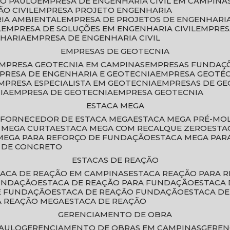
ÃO PAULO
EMPRESA DE ENGENHARIA CIVIL EM CAMPINA
O CIVIL
EMPRESA PROJETO ENGENHARIA
RIA AMBIENTAL
EMPRESA DE PROJETOS DE ENGENHARIA
L
EMPRESA DE SOLUÇÕES EM ENGENHARIA CIVIL
EMPRE
NHARIA
EMPRESA DE ENGENHARIA CIVIL
EMPRESAS DE GEOTECNIA
EMPRESA GEOTECNIA EM CAMPINAS
EMPRESAS FUNDAÇ
MPRESA DE ENGENHARIA E GEOTECNIA
EMPRESA GEOTÉ
EMPRESA ESPECIALISTA EM GEOTECNIA
EMPRESAS DE G
IA
EMPRESA DE GEOTECNIA
EMPRESA GEOTECNIA
ESTACA MEGA
O
FORNECEDOR DE ESTACA MEGA
ESTACA MEGA PRÉ-M
A MEGA CURTA
ESTACA MEGA COM RECALQUE ZERO
EST
 MEGA PARA REFORÇO DE FUNDAÇÃO
ESTACA MEGA PAR
A DE CONCRETO
ESTACAS DE REAÇÃO
STACA DE REAÇÃO EM CAMPINAS
ESTACA REAÇÃO PARA 
FUNDAÇÃO
ESTACA DE REAÇÃO PARA FUNDAÇÃO
ESTACA
DE FUNDAÇÃO
ESTACA DE REAÇÃO FUNDAÇÃO
ESTACA D
A REAÇÃO MEGA
ESTACA DE REAÇÃO
GERENCIAMENTO DE OBRA
PAULO
GERENCIAMENTO DE OBRAS EM CAMPINAS
GERE