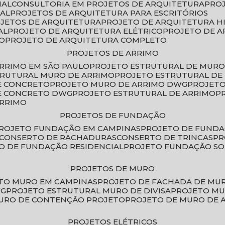
IAL
CONSULTORIA EM PROJETOS DE ARQUITETURA
PRO
IAL
PROJETOS DE ARQUITETURA PARA ESCRITÓRIOS
OJETOS DE ARQUITETURA
PROJETO DE ARQUITETURA H
AL
PROJETO DE ARQUITETURA ELÉTRICO
PROJETO DE 
VO
PROJETO DE ARQUITETURA COMPLETO
PROJETOS DE ARRIMO
ARRIMO EM SÃO PAULO
PROJETO ESTRUTURAL DE MURO
TRUTURAL MURO DE ARRIMO
PROJETO ESTRUTURAL D
E CONCRETO
PROJETO MURO DE ARRIMO DWG
PROJET
DE CONCRETO DWG
PROJETO ESTRUTURAL DE ARRIMO
ARRIMO
PROJETOS DE FUNDAÇÃO
PROJETO FUNDAÇÃO EM CAMPINAS
PROJETO DE FUND
CONSERTO DE RACHADURAS
CONSERTO DE TRINCAS
P
TO DE FUNDAÇÃO RESIDENCIAL
PROJETO FUNDAÇÃO S
PROJETOS DE MURO
ETO MURO EM CAMPINAS
PROJETO DE FACHADA DE MU
WG
PROJETO ESTRUTURAL MURO DE DIVISA
PROJETO M
MURO DE CONTENÇÃO PROJETO
PROJETO DE MURO DE 
PROJETOS ELÉTRICOS