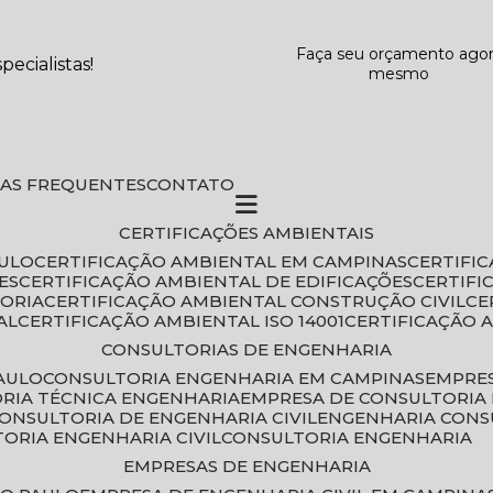
Faça seu orçamento ago
ecialistas!
mesmo
DAS FREQUENTES
CONTATO
CERTIFICAÇÕES AMBIENTAIS
AULO
CERTIFICAÇÃO AMBIENTAL EM CAMPINAS
CERTIFI
ES
CERTIFICAÇÃO AMBIENTAL DE EDIFICAÇÕES
CERTIF
TORIA
CERTIFICAÇÃO AMBIENTAL CONSTRUÇÃO CIVIL
C
AL
CERTIFICAÇÃO AMBIENTAL ISO 14001
CERTIFICAÇÃO 
CONSULTORIAS DE ENGENHARIA
PAULO
CONSULTORIA ENGENHARIA EM CAMPINAS
EMPRE
ORIA TÉCNICA ENGENHARIA
EMPRESA DE CONSULTORIA 
CONSULTORIA DE ENGENHARIA CIVIL
ENGENHARIA CONS
TORIA ENGENHARIA CIVIL
CONSULTORIA ENGENHARIA
EMPRESAS DE ENGENHARIA