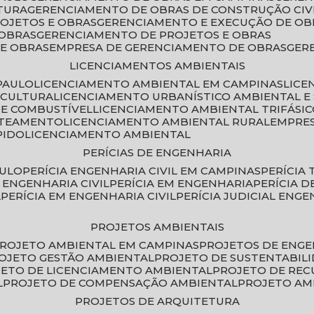
TURA
GERENCIAMENTO DE OBRAS DE CONSTRUÇÃO CIV
ROJETOS E OBRAS
GERENCIAMENTO E EXECUÇÃO DE OB
 OBRAS
GERENCIAMENTO DE PROJETOS E OBRAS
E OBRAS
EMPRESA DE GERENCIAMENTO DE OBRAS
GE
LICENCIAMENTOS AMBIENTAIS
PAULO
LICENCIAMENTO AMBIENTAL EM CAMPINAS
LIC
ICULTURA
LICENCIAMENTO URBANÍSTICO AMBIENTAL E
DE COMBUSTÍVEL
LICENCIAMENTO AMBIENTAL TRIFÁSI
OTEAMENTO
LICENCIAMENTO AMBIENTAL RURAL
EMPRE
PIDO
LICENCIAMENTO AMBIENTAL
PERÍCIAS DE ENGENHARIA
AULO
PERÍCIA ENGENHARIA CIVIL EM CAMPINAS
PERÍCIA
A ENGENHARIA CIVIL
PERÍCIA EM ENGENHARIA
PERÍCIA 
L
PERÍCIA EM ENGENHARIA CIVIL
PERÍCIA JUDICIAL ENGE
PROJETOS AMBIENTAIS
PROJETO AMBIENTAL EM CAMPINAS
PROJETOS DE ENG
ROJETO GESTÃO AMBIENTAL
PROJETO DE SUSTENTABIL
JETO DE LICENCIAMENTO AMBIENTAL
PROJETO DE RE
L
PROJETO DE COMPENSAÇÃO AMBIENTAL
PROJETO A
PROJETOS DE ARQUITETURA