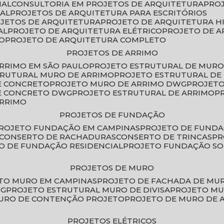
IAL
CONSULTORIA EM PROJETOS DE ARQUITETURA
PRO
IAL
PROJETOS DE ARQUITETURA PARA ESCRITÓRIOS
OJETOS DE ARQUITETURA
PROJETO DE ARQUITETURA H
AL
PROJETO DE ARQUITETURA ELÉTRICO
PROJETO DE 
VO
PROJETO DE ARQUITETURA COMPLETO
PROJETOS DE ARRIMO
ARRIMO EM SÃO PAULO
PROJETO ESTRUTURAL DE MURO
TRUTURAL MURO DE ARRIMO
PROJETO ESTRUTURAL D
E CONCRETO
PROJETO MURO DE ARRIMO DWG
PROJET
DE CONCRETO DWG
PROJETO ESTRUTURAL DE ARRIMO
ARRIMO
PROJETOS DE FUNDAÇÃO
PROJETO FUNDAÇÃO EM CAMPINAS
PROJETO DE FUND
CONSERTO DE RACHADURAS
CONSERTO DE TRINCAS
P
TO DE FUNDAÇÃO RESIDENCIAL
PROJETO FUNDAÇÃO S
PROJETOS DE MURO
ETO MURO EM CAMPINAS
PROJETO DE FACHADA DE MU
WG
PROJETO ESTRUTURAL MURO DE DIVISA
PROJETO M
MURO DE CONTENÇÃO PROJETO
PROJETO DE MURO DE 
PROJETOS ELÉTRICOS