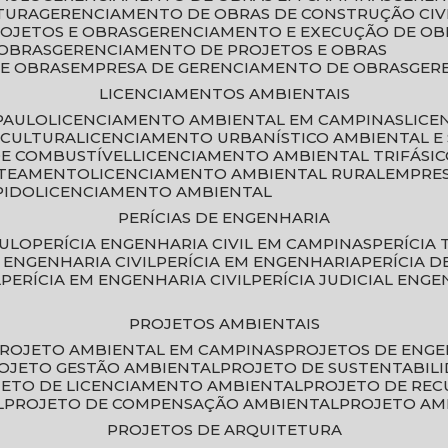
TURA
GERENCIAMENTO DE OBRAS DE CONSTRUÇÃO CIV
ROJETOS E OBRAS
GERENCIAMENTO E EXECUÇÃO DE OB
 OBRAS
GERENCIAMENTO DE PROJETOS E OBRAS
E OBRAS
EMPRESA DE GERENCIAMENTO DE OBRAS
GE
LICENCIAMENTOS AMBIENTAIS
PAULO
LICENCIAMENTO AMBIENTAL EM CAMPINAS
LIC
ICULTURA
LICENCIAMENTO URBANÍSTICO AMBIENTAL E
DE COMBUSTÍVEL
LICENCIAMENTO AMBIENTAL TRIFÁSI
OTEAMENTO
LICENCIAMENTO AMBIENTAL RURAL
EMPRE
PIDO
LICENCIAMENTO AMBIENTAL
PERÍCIAS DE ENGENHARIA
AULO
PERÍCIA ENGENHARIA CIVIL EM CAMPINAS
PERÍCIA
A ENGENHARIA CIVIL
PERÍCIA EM ENGENHARIA
PERÍCIA 
L
PERÍCIA EM ENGENHARIA CIVIL
PERÍCIA JUDICIAL ENGE
PROJETOS AMBIENTAIS
PROJETO AMBIENTAL EM CAMPINAS
PROJETOS DE ENG
ROJETO GESTÃO AMBIENTAL
PROJETO DE SUSTENTABIL
JETO DE LICENCIAMENTO AMBIENTAL
PROJETO DE RE
L
PROJETO DE COMPENSAÇÃO AMBIENTAL
PROJETO A
PROJETOS DE ARQUITETURA