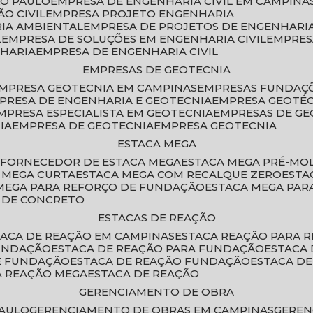
ÃO PAULO
EMPRESA DE ENGENHARIA CIVIL EM CAMPINA
O CIVIL
EMPRESA PROJETO ENGENHARIA
RIA AMBIENTAL
EMPRESA DE PROJETOS DE ENGENHARIA
L
EMPRESA DE SOLUÇÕES EM ENGENHARIA CIVIL
EMPRE
NHARIA
EMPRESA DE ENGENHARIA CIVIL
EMPRESAS DE GEOTECNIA
EMPRESA GEOTECNIA EM CAMPINAS
EMPRESAS FUNDAÇ
MPRESA DE ENGENHARIA E GEOTECNIA
EMPRESA GEOTÉ
EMPRESA ESPECIALISTA EM GEOTECNIA
EMPRESAS DE G
IA
EMPRESA DE GEOTECNIA
EMPRESA GEOTECNIA
ESTACA MEGA
O
FORNECEDOR DE ESTACA MEGA
ESTACA MEGA PRÉ-M
A MEGA CURTA
ESTACA MEGA COM RECALQUE ZERO
EST
 MEGA PARA REFORÇO DE FUNDAÇÃO
ESTACA MEGA PAR
A DE CONCRETO
ESTACAS DE REAÇÃO
STACA DE REAÇÃO EM CAMPINAS
ESTACA REAÇÃO PARA 
FUNDAÇÃO
ESTACA DE REAÇÃO PARA FUNDAÇÃO
ESTACA
DE FUNDAÇÃO
ESTACA DE REAÇÃO FUNDAÇÃO
ESTACA D
A REAÇÃO MEGA
ESTACA DE REAÇÃO
GERENCIAMENTO DE OBRA
PAULO
GERENCIAMENTO DE OBRAS EM CAMPINAS
GERE