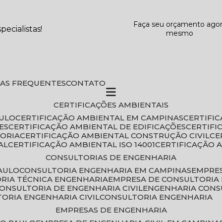
Faça seu orçamento ago
ecialistas!
mesmo
DAS FREQUENTES
CONTATO
CERTIFICAÇÕES AMBIENTAIS
AULO
CERTIFICAÇÃO AMBIENTAL EM CAMPINAS
CERTIFI
ES
CERTIFICAÇÃO AMBIENTAL DE EDIFICAÇÕES
CERTIF
TORIA
CERTIFICAÇÃO AMBIENTAL CONSTRUÇÃO CIVIL
C
AL
CERTIFICAÇÃO AMBIENTAL ISO 14001
CERTIFICAÇÃO 
CONSULTORIAS DE ENGENHARIA
PAULO
CONSULTORIA ENGENHARIA EM CAMPINAS
EMPRE
ORIA TÉCNICA ENGENHARIA
EMPRESA DE CONSULTORIA 
CONSULTORIA DE ENGENHARIA CIVIL
ENGENHARIA CONS
TORIA ENGENHARIA CIVIL
CONSULTORIA ENGENHARIA
EMPRESAS DE ENGENHARIA