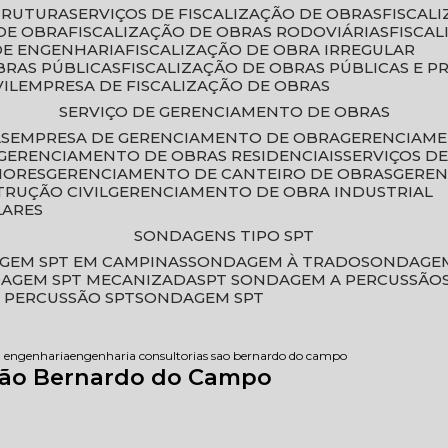
STRUTURA
SERVIÇOS DE FISCALIZAÇÃO DE OBRAS
FISCA
DE OBRA
FISCALIZAÇÃO DE OBRAS RODOVIÁRIAS
FISCA
 DE ENGENHARIA
FISCALIZAÇÃO DE OBRA IRREGULAR
BRAS PÚBLICAS
FISCALIZAÇÃO DE OBRAS PÚBLICAS E P
VIL
EMPRESA DE FISCALIZAÇÃO DE OBRAS
SERVIÇO DE GERENCIAMENTO DE OBRAS
AS
EMPRESA DE GERENCIAMENTO DE OBRA
GERENCIAM
GERENCIAMENTO DE OBRAS RESIDENCIAIS
SERVIÇOS 
IORES
GERENCIAMENTO DE CANTEIRO DE OBRAS
GERE
TRUÇÃO CIVIL
GERENCIAMENTO DE OBRA INDUSTRIAL
LARES
SONDAGENS TIPO SPT
GEM SPT EM CAMPINAS
SONDAGEM À TRADO
SONDAGEM
DAGEM SPT MECANIZADA
SPT SONDAGEM A PERCUSSÃO
 PERCUSSÃO SPT
SONDAGEM SPT
a engenharia
engenharia consultorias sao bernardo do campo
São Bernardo do Campo