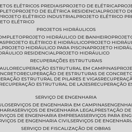
JETOS ELÉTRICOS PREDIAIS
PROJETO DE ELÉTRICA
PROJ
MPLETO
PROJETO DE ELÉTRICA RESIDENCIAL
PROJETO D
PROJETO ELÉTRICO INDUSTRIAL
PROJETO ELÉTRICO PR
JETO ELÉTRICO
PROJETOS HIDRÁULICOS
COMPLETO
PROJETO HIDRÁULICO DE BANHEIRO
PROJET
AS
PROJETO ELÉTRICO E HIDRÁULICO
PROJETO HIDRÁU
L
PROJETO HIDRÁULICO PARA PISCINA
PROJETO HIDRÁ
IDRÁULICO RESIDENCIAL
PROJETO HIDRÁULICO
RECUPERAÇÕES ESTRUTURAIS
PAULO
RECUPERAÇÃO ESTRUTURAL EM CAMPINAS
PROJ
ONCRETO
RECUPERAÇÃO DE ESTRUTURAS DE CONCRE
PERAÇÃO ESTRUTURAL DE PILARES E VIGAS
RECUPERAÇ
RECUPERAÇÃO ESTRUTURAL DE LAJES
RECUPERAÇÃO E
SERVIÇO DE ENGENHARIA
ULO
SERVIÇOS DE ENGENHARIA EM CAMPINAS
ENGENHA
NHARIA
SERVIÇOS DE ENGENHARIA LEGAL
PRESTAÇÃO DE
ERVIÇOS DE ENGENHARIA EMPRESAS
SERVIÇOS PARA EN
ERVIÇOS DE ENGENHARIA CIVIL
SERVIÇOS DE ENGENHARI
SERVIÇO DE FISCALIZAÇÃO DE OBRAS