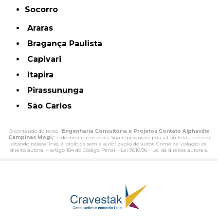
Socorro
Araras
Bragança Paulista
Capivari
Itapira
Pirassununga
São Carlos
O conteúdo do texto "
Engenharia Consultoria e Projetos Contato Alphaville
Campinas Mogi,
" é de direito reservado. Sua reprodução, parcial ou total, mesmo
citando nossos links, é proibida sem a autorização do autor. Crime de violação de
direito autoral – artigo 184 do Código Penal –
Lei 9610/98 - Lei de direitos autorais
.