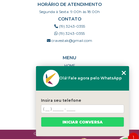
HORÁRIO DE ATENDIMENTO
Segunda à Sexta: 9:00h às 18:00h
CONTATO
(19) 3243-0355
(19) 3243-0355
cravestak@gmail.com
MENU
HOME
QUEM SOMOS
Olá! Fale agora pelo WhatsApp
PORTFÓLIO
DÚVIDAS FREQUENTES
CONTATO
Insira seu telefone
CATEGORIAS
MAPA DO SITE
INICIAR CONVERSA
Copyright © Cravestak. (Lei 9610 de 19/02/1998)
1