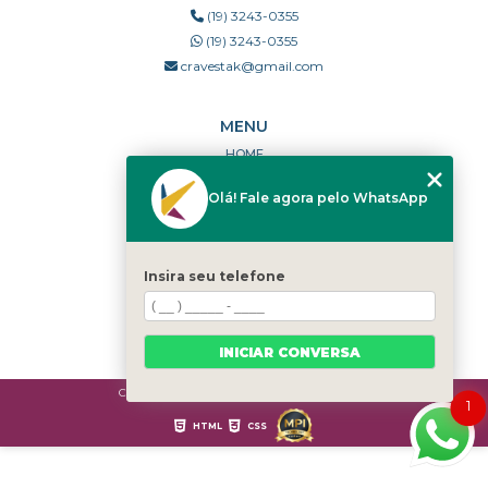
(19) 3243-0355
(19) 3243-0355
cravestak@gmail.com
MENU
HOME
QUEM SOMOS
Olá! Fale agora pelo WhatsApp
PORTFÓLIO
DÚVIDAS FREQUENTES
CONTATO
Insira seu telefone
CATEGORIAS
MAPA DO SITE
INICIAR CONVERSA
Copyright © Cravestak. (Lei 9610 de 19/02/1998)
1
HTML
CSS