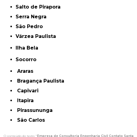
Salto de Pirapora
Serra Negra
São Pedro
Várzea Paulista
Ilha Bela
Socorro
Araras
Bragança Paulista
Capivari
Itapira
Pirassununga
São Carlos
O conteúdo do texto "
Empresa de Consultoria Engenharia Civil Contato Santa