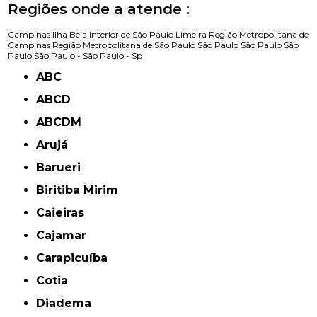
Regiões onde a atende :
Campinas
Ilha Bela
Interior de São Paulo
Limeira
Região Metropolitana de
Campinas
Região Metropolitana de São Paulo
São Paulo
São Paulo
São
Paulo
São Paulo -
São Paulo - Sp
ABC
ABCD
ABCDM
Arujá
Barueri
Biritiba Mirim
Caieiras
Cajamar
Carapicuíba
Cotia
Diadema