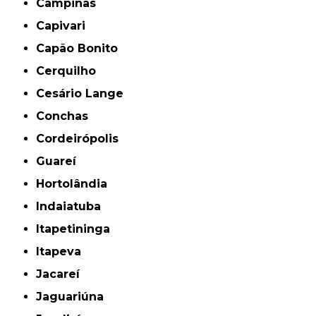
Campinas
Capivari
Capão Bonito
Cerquilho
Cesário Lange
Conchas
Cordeirópolis
Guareí
Hortolândia
Indaiatuba
Itapetininga
Itapeva
Jacareí
Jaguariúna