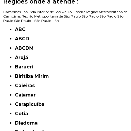
Regiões onde a atende :
Campinas
Ilha Bela
Interior de São Paulo
Limeira
Região Metropolitana de
Campinas
Região Metropolitana de São Paulo
São Paulo
São Paulo
São
Paulo
São Paulo -
São Paulo - Sp
ABC
ABCD
ABCDM
Arujá
Barueri
Biritiba Mirim
Caieiras
Cajamar
Carapicuíba
Cotia
Diadema