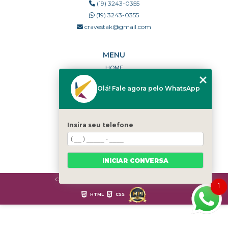
(19) 3243-0355
(19) 3243-0355
cravestak@gmail.com
MENU
HOME
QUEM SOMOS
Olá! Fale agora pelo WhatsApp
PORTFÓLIO
DÚVIDAS FREQUENTES
CONTATO
Insira seu telefone
CATEGORIAS
MAPA DO SITE
INICIAR CONVERSA
Copyright © Cravestak. (Lei 9610 de 19/02/1998)
1
HTML
CSS