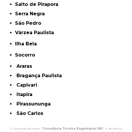
Salto de Pirapora
Serra Negra
São Pedro
Várzea Paulista
Ilha Bela
Socorro
Araras
Bragança Paulista
Capivari
Itapira
Pirassununga
São Carlos
O conteúdo do texto "
Consultoria Técnica Engenharia SBC
" é de direito