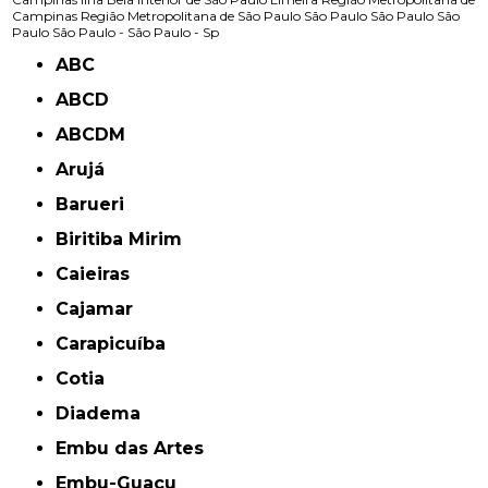
Campinas
Região Metropolitana de São Paulo
São Paulo
São Paulo
São
Paulo
São Paulo -
São Paulo - Sp
ABC
ABCD
ABCDM
Arujá
Barueri
Biritiba Mirim
Caieiras
Cajamar
Carapicuíba
Cotia
Diadema
Embu das Artes
Embu-Guaçu