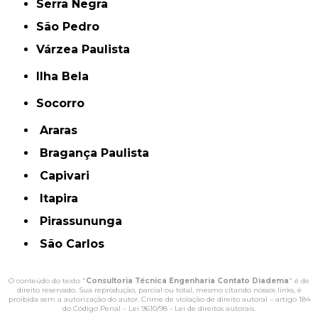
Serra Negra
São Pedro
Várzea Paulista
Ilha Bela
Socorro
Araras
Bragança Paulista
Capivari
Itapira
Pirassununga
São Carlos
O conteúdo do texto "
Consultoria Técnica Engenharia Contato Diadema
" é de
direito reservado. Sua reprodução, parcial ou total, mesmo citando nossos links, é
proibida sem a autorização do autor. Crime de violação de direito autoral – artigo 184
do Código Penal –
Lei 9610/98 - Lei de direitos autorais
.