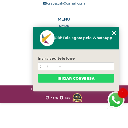
cravestak@gmail.com
MENU
HOME
QUEM SOMOS
Olá! Fale agora pelo WhatsApp
PORTFÓLIO
DÚVIDAS FREQUENTES
CONTATO
Insira seu telefone
CATEGORIAS
MAPA DO SITE
INICIAR CONVERSA
Copyright © Cravestak. (Lei 9610 de 19/02/1998)
1
HTML
CSS