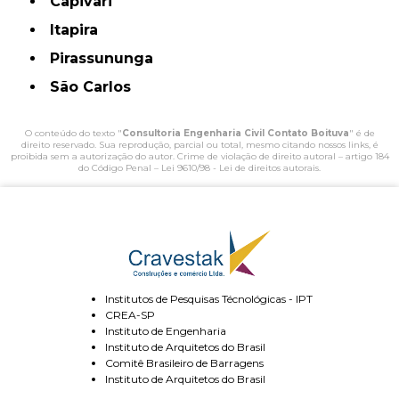
Capivari
Itapira
Pirassununga
São Carlos
O conteúdo do texto "
Consultoria Engenharia Civil Contato Boituva
" é de
direito reservado. Sua reprodução, parcial ou total, mesmo citando nossos links, é
proibida sem a autorização do autor. Crime de violação de direito autoral – artigo 184
do Código Penal –
Lei 9610/98 - Lei de direitos autorais
.
Institutos de Pesquisas Técnológicas - IPT
CREA-SP
Instituto de Engenharia
Instituto de Arquitetos do Brasil
Comitê Brasileiro de Barragens
Instituto de Arquitetos do Brasil