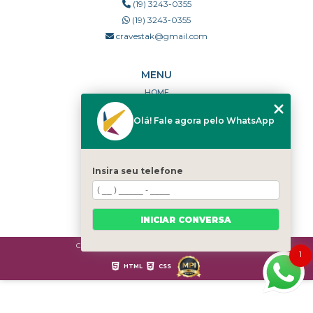
(19) 3243-0355
(19) 3243-0355
cravestak@gmail.com
MENU
HOME
QUEM SOMOS
Olá! Fale agora pelo WhatsApp
PORTFÓLIO
DÚVIDAS FREQUENTES
CONTATO
Insira seu telefone
CATEGORIAS
MAPA DO SITE
INICIAR CONVERSA
Copyright © Cravestak. (Lei 9610 de 19/02/1998)
1
HTML
CSS