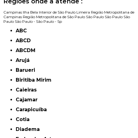
Regiões onde a atende :
Campinas
Ilha Bela
Interior de São Paulo
Limeira
Região Metropolitana de
Campinas
Região Metropolitana de São Paulo
São Paulo
São Paulo
São
Paulo
São Paulo -
São Paulo - Sp
ABC
ABCD
ABCDM
Arujá
Barueri
Biritiba Mirim
Caieiras
Cajamar
Carapicuíba
Cotia
Diadema