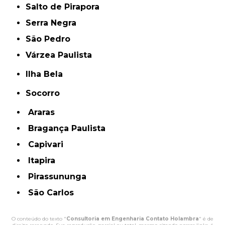
Salto de Pirapora
Serra Negra
São Pedro
Várzea Paulista
Ilha Bela
Socorro
Araras
Bragança Paulista
Capivari
Itapira
Pirassununga
São Carlos
O conteúdo do texto "
Consultoria em Engenharia Contato Holambra
" é de