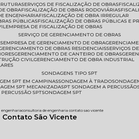
STRUTURA
SERVIÇOS DE FISCALIZAÇÃO DE OBRAS
FISCA
DE OBRA
FISCALIZAÇÃO DE OBRAS RODOVIÁRIAS
FISCA
 DE ENGENHARIA
FISCALIZAÇÃO DE OBRA IRREGULAR
BRAS PÚBLICAS
FISCALIZAÇÃO DE OBRAS PÚBLICAS E P
VIL
EMPRESA DE FISCALIZAÇÃO DE OBRAS
SERVIÇO DE GERENCIAMENTO DE OBRAS
AS
EMPRESA DE GERENCIAMENTO DE OBRA
GERENCIAM
GERENCIAMENTO DE OBRAS RESIDENCIAIS
SERVIÇOS 
IORES
GERENCIAMENTO DE CANTEIRO DE OBRAS
GERE
TRUÇÃO CIVIL
GERENCIAMENTO DE OBRA INDUSTRIAL
LARES
SONDAGENS TIPO SPT
GEM SPT EM CAMPINAS
SONDAGEM À TRADO
SONDAGEM
DAGEM SPT MECANIZADA
SPT SONDAGEM A PERCUSSÃO
 PERCUSSÃO SPT
SONDAGEM SPT
a engenharia
consultoria de engenharia contato sao vicente
 Contato São Vicente