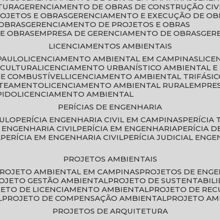
TURA
GERENCIAMENTO DE OBRAS DE CONSTRUÇÃO CIV
ROJETOS E OBRAS
GERENCIAMENTO E EXECUÇÃO DE OB
 OBRAS
GERENCIAMENTO DE PROJETOS E OBRAS
E OBRAS
EMPRESA DE GERENCIAMENTO DE OBRAS
GE
LICENCIAMENTOS AMBIENTAIS
PAULO
LICENCIAMENTO AMBIENTAL EM CAMPINAS
LIC
ICULTURA
LICENCIAMENTO URBANÍSTICO AMBIENTAL E
DE COMBUSTÍVEL
LICENCIAMENTO AMBIENTAL TRIFÁSI
OTEAMENTO
LICENCIAMENTO AMBIENTAL RURAL
EMPRE
PIDO
LICENCIAMENTO AMBIENTAL
PERÍCIAS DE ENGENHARIA
AULO
PERÍCIA ENGENHARIA CIVIL EM CAMPINAS
PERÍCIA
A ENGENHARIA CIVIL
PERÍCIA EM ENGENHARIA
PERÍCIA 
L
PERÍCIA EM ENGENHARIA CIVIL
PERÍCIA JUDICIAL ENGE
PROJETOS AMBIENTAIS
PROJETO AMBIENTAL EM CAMPINAS
PROJETOS DE ENG
ROJETO GESTÃO AMBIENTAL
PROJETO DE SUSTENTABIL
JETO DE LICENCIAMENTO AMBIENTAL
PROJETO DE RE
L
PROJETO DE COMPENSAÇÃO AMBIENTAL
PROJETO A
PROJETOS DE ARQUITETURA