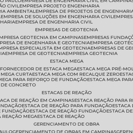
ÃO PAULO
EMPRESA DE ENGENHARIA CIVIL EM CAMPINA
O CIVIL
EMPRESA PROJETO ENGENHARIA
RIA AMBIENTAL
EMPRESA DE PROJETOS DE ENGENHARIA
L
EMPRESA DE SOLUÇÕES EM ENGENHARIA CIVIL
EMPRE
NHARIA
EMPRESA DE ENGENHARIA CIVIL
EMPRESAS DE GEOTECNIA
EMPRESA GEOTECNIA EM CAMPINAS
EMPRESAS FUNDAÇ
MPRESA DE ENGENHARIA E GEOTECNIA
EMPRESA GEOTÉ
EMPRESA ESPECIALISTA EM GEOTECNIA
EMPRESAS DE G
IA
EMPRESA DE GEOTECNIA
EMPRESA GEOTECNIA
ESTACA MEGA
O
FORNECEDOR DE ESTACA MEGA
ESTACA MEGA PRÉ-M
A MEGA CURTA
ESTACA MEGA COM RECALQUE ZERO
EST
 MEGA PARA REFORÇO DE FUNDAÇÃO
ESTACA MEGA PAR
A DE CONCRETO
ESTACAS DE REAÇÃO
STACA DE REAÇÃO EM CAMPINAS
ESTACA REAÇÃO PARA 
FUNDAÇÃO
ESTACA DE REAÇÃO PARA FUNDAÇÃO
ESTACA
DE FUNDAÇÃO
ESTACA DE REAÇÃO FUNDAÇÃO
ESTACA D
A REAÇÃO MEGA
ESTACA DE REAÇÃO
GERENCIAMENTO DE OBRA
PAULO
GERENCIAMENTO DE OBRAS EM CAMPINAS
GERE