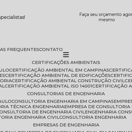
Faça seu orçamento ago
ecialistas!
mesmo
DAS FREQUENTES
CONTATO
CERTIFICAÇÕES AMBIENTAIS
AULO
CERTIFICAÇÃO AMBIENTAL EM CAMPINAS
CERTIFI
ES
CERTIFICAÇÃO AMBIENTAL DE EDIFICAÇÕES
CERTIF
TORIA
CERTIFICAÇÃO AMBIENTAL CONSTRUÇÃO CIVIL
C
AL
CERTIFICAÇÃO AMBIENTAL ISO 14001
CERTIFICAÇÃO 
CONSULTORIAS DE ENGENHARIA
PAULO
CONSULTORIA ENGENHARIA EM CAMPINAS
EMPRE
ORIA TÉCNICA ENGENHARIA
EMPRESA DE CONSULTORIA 
CONSULTORIA DE ENGENHARIA CIVIL
ENGENHARIA CONS
TORIA ENGENHARIA CIVIL
CONSULTORIA ENGENHARIA
EMPRESAS DE ENGENHARIA