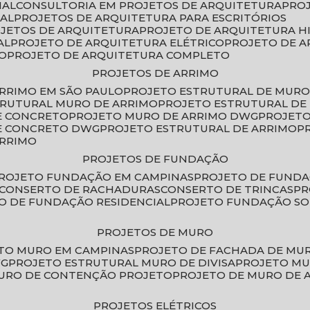
IAL
CONSULTORIA EM PROJETOS DE ARQUITETURA
PRO
IAL
PROJETOS DE ARQUITETURA PARA ESCRITÓRIOS
OJETOS DE ARQUITETURA
PROJETO DE ARQUITETURA H
AL
PROJETO DE ARQUITETURA ELÉTRICO
PROJETO DE 
VO
PROJETO DE ARQUITETURA COMPLETO
PROJETOS DE ARRIMO
ARRIMO EM SÃO PAULO
PROJETO ESTRUTURAL DE MURO
TRUTURAL MURO DE ARRIMO
PROJETO ESTRUTURAL D
E CONCRETO
PROJETO MURO DE ARRIMO DWG
PROJET
DE CONCRETO DWG
PROJETO ESTRUTURAL DE ARRIMO
ARRIMO
PROJETOS DE FUNDAÇÃO
PROJETO FUNDAÇÃO EM CAMPINAS
PROJETO DE FUND
CONSERTO DE RACHADURAS
CONSERTO DE TRINCAS
P
TO DE FUNDAÇÃO RESIDENCIAL
PROJETO FUNDAÇÃO S
PROJETOS DE MURO
ETO MURO EM CAMPINAS
PROJETO DE FACHADA DE MU
WG
PROJETO ESTRUTURAL MURO DE DIVISA
PROJETO M
MURO DE CONTENÇÃO PROJETO
PROJETO DE MURO DE 
PROJETOS ELÉTRICOS