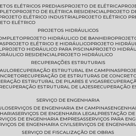
JETOS ELÉTRICOS PREDIAIS
PROJETO DE ELÉTRICA
PROJ
MPLETO
PROJETO DE ELÉTRICA RESIDENCIAL
PROJETO D
PROJETO ELÉTRICO INDUSTRIAL
PROJETO ELÉTRICO PR
JETO ELÉTRICO
PROJETOS HIDRÁULICOS
COMPLETO
PROJETO HIDRÁULICO DE BANHEIRO
PROJET
AS
PROJETO ELÉTRICO E HIDRÁULICO
PROJETO HIDRÁU
L
PROJETO HIDRÁULICO PARA PISCINA
PROJETO HIDRÁ
IDRÁULICO RESIDENCIAL
PROJETO HIDRÁULICO
RECUPERAÇÕES ESTRUTURAIS
PAULO
RECUPERAÇÃO ESTRUTURAL EM CAMPINAS
PROJ
ONCRETO
RECUPERAÇÃO DE ESTRUTURAS DE CONCRE
PERAÇÃO ESTRUTURAL DE PILARES E VIGAS
RECUPERAÇ
RECUPERAÇÃO ESTRUTURAL DE LAJES
RECUPERAÇÃO E
SERVIÇO DE ENGENHARIA
ULO
SERVIÇOS DE ENGENHARIA EM CAMPINAS
ENGENHA
NHARIA
SERVIÇOS DE ENGENHARIA LEGAL
PRESTAÇÃO DE
ERVIÇOS DE ENGENHARIA EMPRESAS
SERVIÇOS PARA EN
ERVIÇOS DE ENGENHARIA CIVIL
SERVIÇOS DE ENGENHARI
SERVIÇO DE FISCALIZAÇÃO DE OBRAS