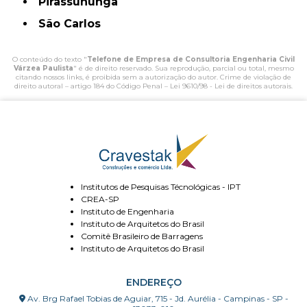
Pirassununga
São Carlos
O conteúdo do texto "
Telefone de Empresa de Consultoria Engenharia Civil
Várzea Paulista
" é de direito reservado. Sua reprodução, parcial ou total, mesmo
citando nossos links, é proibida sem a autorização do autor. Crime de violação de
direito autoral – artigo 184 do Código Penal –
Lei 9610/98 - Lei de direitos autorais
.
Institutos de Pesquisas Técnológicas - IPT
CREA-SP
Instituto de Engenharia
Instituto de Arquitetos do Brasil
Comitê Brasileiro de Barragens
Instituto de Arquitetos do Brasil
ENDEREÇO
Av. Brg Rafael Tobias de Aguiar, 715 - Jd. Aurélia - Campinas - SP -