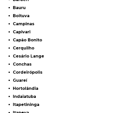
Bauru
Boituva
Campinas
Capivari
Capão Bonito
Cerquilho
Cesário Lange
Conchas
Cordeirópolis
Guareí
Hortolândia
Indaiatuba
Itapetininga
Itapeva