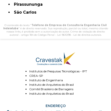
Pirassununga
São Carlos
O conteúdo do texto "
Telefone de Empresa de Consultoria Engenharia Civil
Indaiatuba
" é de direito reservado. Sua reprodução, parcial ou total, mesmo citando
nossos links, é proibida sem a autorização do autor. Crime de violação de direito
autoral – artigo 184 do Código Penal –
Lei 9610/98 - Lei de direitos autorais
.
Institutos de Pesquisas Técnológicas - IPT
CREA-SP
Instituto de Engenharia
Instituto de Arquitetos do Brasil
Comitê Brasileiro de Barragens
Instituto de Arquitetos do Brasil
ENDEREÇO