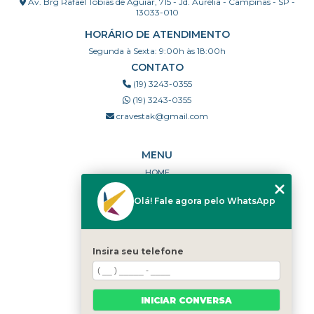
Av. Brg Rafael Tobias de Aguiar, 715 - Jd. Aurélia - Campinas - SP -
13033-010
HORÁRIO DE ATENDIMENTO
Segunda à Sexta: 9:00h às 18:00h
CONTATO
(19) 3243-0355
(19) 3243-0355
cravestak@gmail.com
MENU
HOME
QUEM SOMOS
Olá! Fale agora pelo WhatsApp
PORTFÓLIO
DÚVIDAS FREQUENTES
CONTATO
Insira seu telefone
CATEGORIAS
MAPA DO SITE
INICIAR CONVERSA