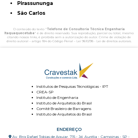
Pirassununga
São Carlos
O conteúdo do texto "
Telefone de Consultoria Técnica Engenharia
Itaquaquecetuba
" é de direito reservado. Sua reprodução, parcial ou total, mesmo
citando nossos links, é proibida sem a autorização do autor. Crime de violação de
direito autoral – artigo 184 do Código Penal –
Lei 9610/98 - Lei de direitos autorais
.
Institutos de Pesquisas Técnológicas - IPT
CREA-SP
Instituto de Engenharia
Instituto de Arquitetos do Brasil
Comitê Brasileiro de Barragens
Instituto de Arquitetos do Brasil
ENDEREÇO
Av. Brg Rafael Tobias de Aguiar, 715 - Jd. Aurélia - Campinas - SP -