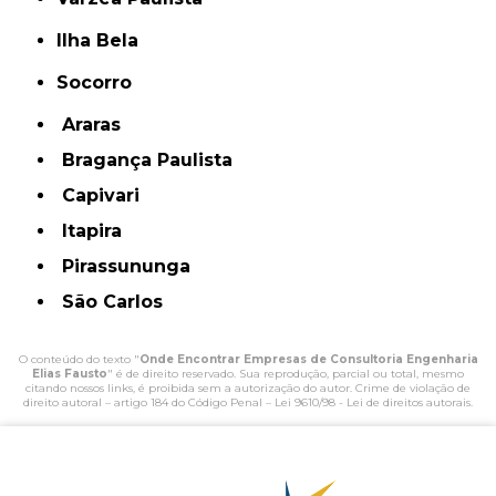
Ilha Bela
Socorro
Araras
Bragança Paulista
Capivari
Itapira
Pirassununga
São Carlos
O conteúdo do texto "
Onde Encontrar Empresas de Consultoria Engenharia
Elias Fausto
" é de direito reservado. Sua reprodução, parcial ou total, mesmo
citando nossos links, é proibida sem a autorização do autor. Crime de violação de
direito autoral – artigo 184 do Código Penal –
Lei 9610/98 - Lei de direitos autorais
.