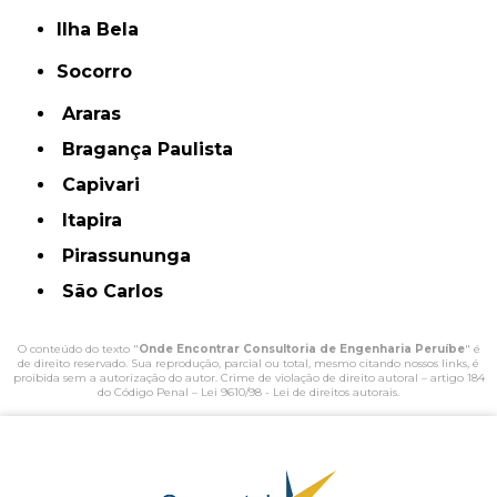
Ilha Bela
Socorro
Araras
Bragança Paulista
Capivari
Itapira
Pirassununga
São Carlos
O conteúdo do texto "
Onde Encontrar Consultoria de Engenharia Peruíbe
" é
de direito reservado. Sua reprodução, parcial ou total, mesmo citando nossos links, é
proibida sem a autorização do autor. Crime de violação de direito autoral – artigo 184
do Código Penal –
Lei 9610/98 - Lei de direitos autorais
.