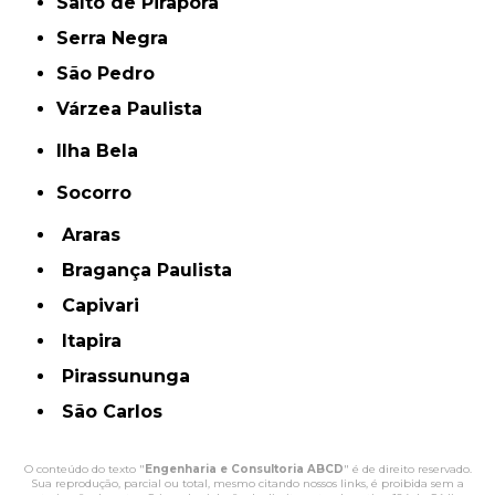
Salto de Pirapora
Serra Negra
São Pedro
Várzea Paulista
Ilha Bela
Socorro
Araras
Bragança Paulista
Capivari
Itapira
Pirassununga
São Carlos
O conteúdo do texto "
Engenharia e Consultoria ABCD
" é de direito reservado.
Sua reprodução, parcial ou total, mesmo citando nossos links, é proibida sem a