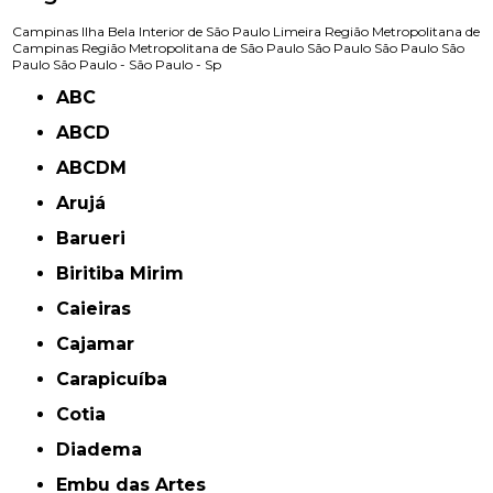
Campinas
Ilha Bela
Interior de São Paulo
Limeira
Região Metropolitana de
Campinas
Região Metropolitana de São Paulo
São Paulo
São Paulo
São
Paulo
São Paulo -
São Paulo - Sp
ABC
ABCD
ABCDM
Arujá
Barueri
Biritiba Mirim
Caieiras
Cajamar
Carapicuíba
Cotia
Diadema
Embu das Artes