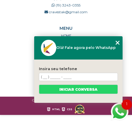
(19) 3243-0355
cravestak@gmail.com
MENU
HOME
QUEM SOMOS
Olá! Fale agora pelo WhatsApp
PORTFÓLIO
DÚVIDAS FREQUENTES
CONTATO
Insira seu telefone
CATEGORIAS
MAPA DO SITE
INICIAR CONVERSA
Copyright © Cravestak. (Lei 9610 de 19/02/1998)
1
HTML
CSS