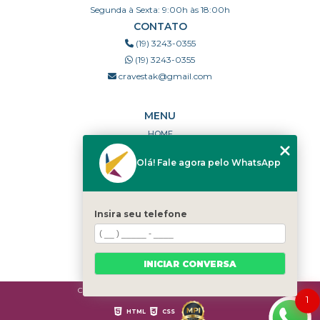
Segunda à Sexta: 9:00h às 18:00h
CONTATO
(19) 3243-0355
(19) 3243-0355
cravestak@gmail.com
MENU
HOME
QUEM SOMOS
Olá! Fale agora pelo WhatsApp
PORTFÓLIO
DÚVIDAS FREQUENTES
CONTATO
Insira seu telefone
CATEGORIAS
MAPA DO SITE
INICIAR CONVERSA
Copyright © Cravestak. (Lei 9610 de 19/02/1998)
1
HTML
CSS