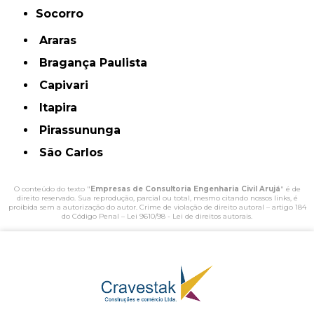
Socorro
Araras
Bragança Paulista
Capivari
Itapira
Pirassununga
São Carlos
O conteúdo do texto "
Empresas de Consultoria Engenharia Civil Arujá
" é de
direito reservado. Sua reprodução, parcial ou total, mesmo citando nossos links, é
proibida sem a autorização do autor. Crime de violação de direito autoral – artigo 184
do Código Penal –
Lei 9610/98 - Lei de direitos autorais
.