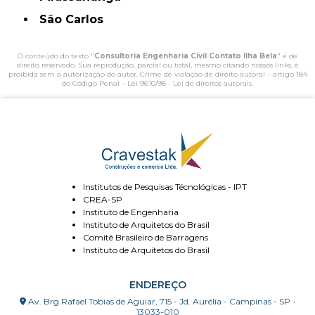
São Carlos
O conteúdo do texto "
Consultoria Engenharia Civil Contato Ilha Bela
" é de
direito reservado. Sua reprodução, parcial ou total, mesmo citando nossos links, é
proibida sem a autorização do autor. Crime de violação de direito autoral – artigo 184
do Código Penal –
Lei 9610/98 - Lei de direitos autorais
.
Institutos de Pesquisas Técnológicas - IPT
CREA-SP
Instituto de Engenharia
Instituto de Arquitetos do Brasil
Comitê Brasileiro de Barragens
Instituto de Arquitetos do Brasil
ENDEREÇO
Av. Brg Rafael Tobias de Aguiar, 715 - Jd. Aurélia - Campinas - SP -
13033-010