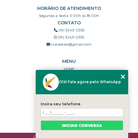
HORÁRIO DE ATENDIMENTO
Segunda à Sexta: 9:00h às 18:00h
CONTATO
(19) 3243-0355
(19) 3243-0355
cravestak@gmail.com
MENU
HOME
QUEM SOMOS
Olá! Fale agora pelo WhatsApp
PORTFÓLIO
DÚVIDAS FREQUENTES
CONTATO
Insira seu telefone
CATEGORIAS
MAPA DO SITE
INICIAR CONVERSA
Copyright © Cravestak. (Lei 9610 de 19/02/1998)