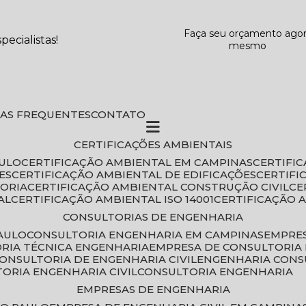
Faça seu orçamento ago
ecialistas!
mesmo
DAS FREQUENTES
CONTATO
CERTIFICAÇÕES AMBIENTAIS
AULO
CERTIFICAÇÃO AMBIENTAL EM CAMPINAS
CERTIFI
ES
CERTIFICAÇÃO AMBIENTAL DE EDIFICAÇÕES
CERTIF
TORIA
CERTIFICAÇÃO AMBIENTAL CONSTRUÇÃO CIVIL
C
AL
CERTIFICAÇÃO AMBIENTAL ISO 14001
CERTIFICAÇÃO 
CONSULTORIAS DE ENGENHARIA
PAULO
CONSULTORIA ENGENHARIA EM CAMPINAS
EMPRE
ORIA TÉCNICA ENGENHARIA
EMPRESA DE CONSULTORIA 
CONSULTORIA DE ENGENHARIA CIVIL
ENGENHARIA CONS
TORIA ENGENHARIA CIVIL
CONSULTORIA ENGENHARIA
EMPRESAS DE ENGENHARIA