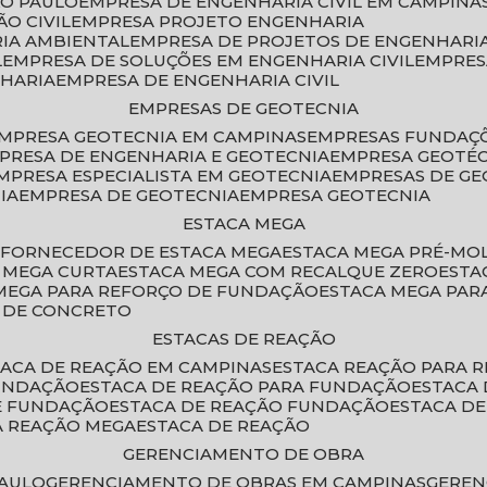
ÃO PAULO
EMPRESA DE ENGENHARIA CIVIL EM CAMPINA
O CIVIL
EMPRESA PROJETO ENGENHARIA
RIA AMBIENTAL
EMPRESA DE PROJETOS DE ENGENHARIA
L
EMPRESA DE SOLUÇÕES EM ENGENHARIA CIVIL
EMPRE
NHARIA
EMPRESA DE ENGENHARIA CIVIL
EMPRESAS DE GEOTECNIA
EMPRESA GEOTECNIA EM CAMPINAS
EMPRESAS FUNDAÇ
MPRESA DE ENGENHARIA E GEOTECNIA
EMPRESA GEOTÉ
EMPRESA ESPECIALISTA EM GEOTECNIA
EMPRESAS DE G
IA
EMPRESA DE GEOTECNIA
EMPRESA GEOTECNIA
ESTACA MEGA
O
FORNECEDOR DE ESTACA MEGA
ESTACA MEGA PRÉ-M
A MEGA CURTA
ESTACA MEGA COM RECALQUE ZERO
EST
 MEGA PARA REFORÇO DE FUNDAÇÃO
ESTACA MEGA PAR
A DE CONCRETO
ESTACAS DE REAÇÃO
STACA DE REAÇÃO EM CAMPINAS
ESTACA REAÇÃO PARA 
FUNDAÇÃO
ESTACA DE REAÇÃO PARA FUNDAÇÃO
ESTACA
DE FUNDAÇÃO
ESTACA DE REAÇÃO FUNDAÇÃO
ESTACA D
A REAÇÃO MEGA
ESTACA DE REAÇÃO
GERENCIAMENTO DE OBRA
PAULO
GERENCIAMENTO DE OBRAS EM CAMPINAS
GERE