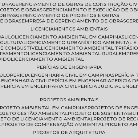
TURA
GERENCIAMENTO DE OBRAS DE CONSTRUÇÃO CIV
ROJETOS E OBRAS
GERENCIAMENTO E EXECUÇÃO DE OB
 OBRAS
GERENCIAMENTO DE PROJETOS E OBRAS
E OBRAS
EMPRESA DE GERENCIAMENTO DE OBRAS
GE
LICENCIAMENTOS AMBIENTAIS
PAULO
LICENCIAMENTO AMBIENTAL EM CAMPINAS
LIC
ICULTURA
LICENCIAMENTO URBANÍSTICO AMBIENTAL E
DE COMBUSTÍVEL
LICENCIAMENTO AMBIENTAL TRIFÁSI
OTEAMENTO
LICENCIAMENTO AMBIENTAL RURAL
EMPRE
PIDO
LICENCIAMENTO AMBIENTAL
PERÍCIAS DE ENGENHARIA
AULO
PERÍCIA ENGENHARIA CIVIL EM CAMPINAS
PERÍCIA
A ENGENHARIA CIVIL
PERÍCIA EM ENGENHARIA
PERÍCIA 
L
PERÍCIA EM ENGENHARIA CIVIL
PERÍCIA JUDICIAL ENGE
PROJETOS AMBIENTAIS
PROJETO AMBIENTAL EM CAMPINAS
PROJETOS DE ENG
ROJETO GESTÃO AMBIENTAL
PROJETO DE SUSTENTABIL
JETO DE LICENCIAMENTO AMBIENTAL
PROJETO DE RE
L
PROJETO DE COMPENSAÇÃO AMBIENTAL
PROJETO A
PROJETOS DE ARQUITETURA