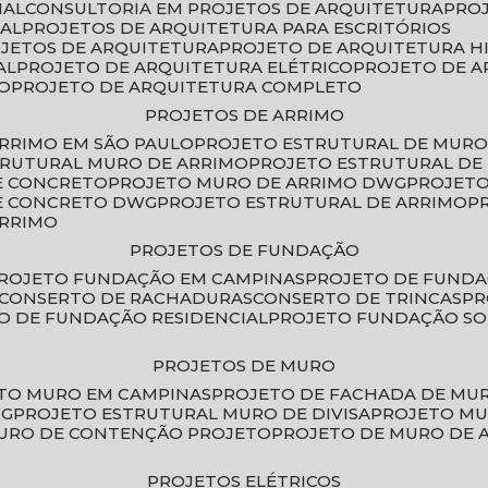
IAL
CONSULTORIA EM PROJETOS DE ARQUITETURA
PRO
IAL
PROJETOS DE ARQUITETURA PARA ESCRITÓRIOS
OJETOS DE ARQUITETURA
PROJETO DE ARQUITETURA H
AL
PROJETO DE ARQUITETURA ELÉTRICO
PROJETO DE 
VO
PROJETO DE ARQUITETURA COMPLETO
PROJETOS DE ARRIMO
ARRIMO EM SÃO PAULO
PROJETO ESTRUTURAL DE MURO
TRUTURAL MURO DE ARRIMO
PROJETO ESTRUTURAL D
E CONCRETO
PROJETO MURO DE ARRIMO DWG
PROJET
DE CONCRETO DWG
PROJETO ESTRUTURAL DE ARRIMO
ARRIMO
PROJETOS DE FUNDAÇÃO
PROJETO FUNDAÇÃO EM CAMPINAS
PROJETO DE FUND
CONSERTO DE RACHADURAS
CONSERTO DE TRINCAS
P
TO DE FUNDAÇÃO RESIDENCIAL
PROJETO FUNDAÇÃO S
PROJETOS DE MURO
ETO MURO EM CAMPINAS
PROJETO DE FACHADA DE MU
WG
PROJETO ESTRUTURAL MURO DE DIVISA
PROJETO M
MURO DE CONTENÇÃO PROJETO
PROJETO DE MURO DE 
PROJETOS ELÉTRICOS