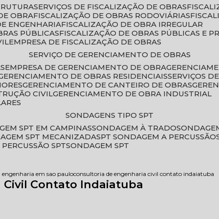
STRUTURA
SERVIÇOS DE FISCALIZAÇÃO DE OBRAS
FISCA
DE OBRA
FISCALIZAÇÃO DE OBRAS RODOVIÁRIAS
FISCA
 DE ENGENHARIA
FISCALIZAÇÃO DE OBRA IRREGULAR
BRAS PÚBLICAS
FISCALIZAÇÃO DE OBRAS PÚBLICAS E P
VIL
EMPRESA DE FISCALIZAÇÃO DE OBRAS
SERVIÇO DE GERENCIAMENTO DE OBRAS
AS
EMPRESA DE GERENCIAMENTO DE OBRA
GERENCIAM
GERENCIAMENTO DE OBRAS RESIDENCIAIS
SERVIÇOS 
IORES
GERENCIAMENTO DE CANTEIRO DE OBRAS
GERE
TRUÇÃO CIVIL
GERENCIAMENTO DE OBRA INDUSTRIAL
LARES
SONDAGENS TIPO SPT
GEM SPT EM CAMPINAS
SONDAGEM À TRADO
SONDAGEM
DAGEM SPT MECANIZADA
SPT SONDAGEM A PERCUSSÃO
 PERCUSSÃO SPT
SONDAGEM SPT
a engenharia em sao paulo
consultoria de engenharia civil contato indaiatuba
 Civil Contato Indaiatuba