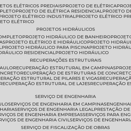
JETOS ELÉTRICOS PREDIAIS
PROJETO DE ELÉTRICA
PROJ
MPLETO
PROJETO DE ELÉTRICA RESIDENCIAL
PROJETO D
PROJETO ELÉTRICO INDUSTRIAL
PROJETO ELÉTRICO PR
JETO ELÉTRICO
PROJETOS HIDRÁULICOS
COMPLETO
PROJETO HIDRÁULICO DE BANHEIRO
PROJET
AS
PROJETO ELÉTRICO E HIDRÁULICO
PROJETO HIDRÁU
L
PROJETO HIDRÁULICO PARA PISCINA
PROJETO HIDRÁ
IDRÁULICO RESIDENCIAL
PROJETO HIDRÁULICO
RECUPERAÇÕES ESTRUTURAIS
PAULO
RECUPERAÇÃO ESTRUTURAL EM CAMPINAS
PROJ
ONCRETO
RECUPERAÇÃO DE ESTRUTURAS DE CONCRE
PERAÇÃO ESTRUTURAL DE PILARES E VIGAS
RECUPERAÇ
RECUPERAÇÃO ESTRUTURAL DE LAJES
RECUPERAÇÃO E
SERVIÇO DE ENGENHARIA
ULO
SERVIÇOS DE ENGENHARIA EM CAMPINAS
ENGENHA
NHARIA
SERVIÇOS DE ENGENHARIA LEGAL
PRESTAÇÃO DE
ERVIÇOS DE ENGENHARIA EMPRESAS
SERVIÇOS PARA EN
ERVIÇOS DE ENGENHARIA CIVIL
SERVIÇOS DE ENGENHARI
SERVIÇO DE FISCALIZAÇÃO DE OBRAS