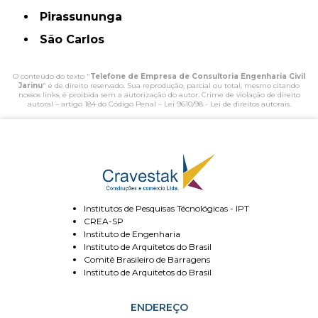
Pirassununga
São Carlos
O conteúdo do texto "
Telefone de Empresa de Consultoria Engenharia Civil
Jarinu
" é de direito reservado. Sua reprodução, parcial ou total, mesmo citando
nossos links, é proibida sem a autorização do autor. Crime de violação de direito
autoral – artigo 184 do Código Penal –
Lei 9610/98 - Lei de direitos autorais
.
Institutos de Pesquisas Técnológicas - IPT
CREA-SP
Instituto de Engenharia
Instituto de Arquitetos do Brasil
Comitê Brasileiro de Barragens
Instituto de Arquitetos do Brasil
ENDEREÇO