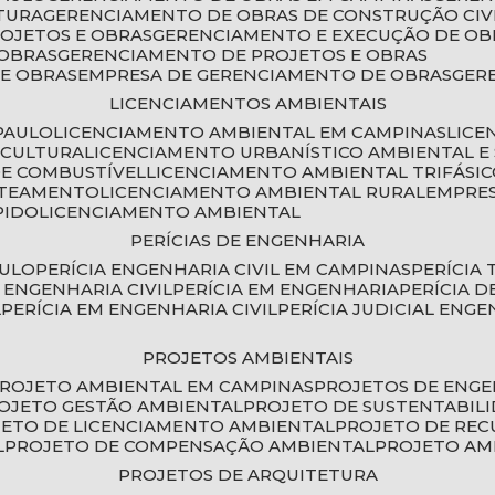
TURA
GERENCIAMENTO DE OBRAS DE CONSTRUÇÃO CIV
ROJETOS E OBRAS
GERENCIAMENTO E EXECUÇÃO DE OB
 OBRAS
GERENCIAMENTO DE PROJETOS E OBRAS
E OBRAS
EMPRESA DE GERENCIAMENTO DE OBRAS
GE
LICENCIAMENTOS AMBIENTAIS
PAULO
LICENCIAMENTO AMBIENTAL EM CAMPINAS
LIC
ICULTURA
LICENCIAMENTO URBANÍSTICO AMBIENTAL E
DE COMBUSTÍVEL
LICENCIAMENTO AMBIENTAL TRIFÁSI
OTEAMENTO
LICENCIAMENTO AMBIENTAL RURAL
EMPRE
PIDO
LICENCIAMENTO AMBIENTAL
PERÍCIAS DE ENGENHARIA
AULO
PERÍCIA ENGENHARIA CIVIL EM CAMPINAS
PERÍCIA
A ENGENHARIA CIVIL
PERÍCIA EM ENGENHARIA
PERÍCIA 
L
PERÍCIA EM ENGENHARIA CIVIL
PERÍCIA JUDICIAL ENGE
PROJETOS AMBIENTAIS
PROJETO AMBIENTAL EM CAMPINAS
PROJETOS DE ENG
ROJETO GESTÃO AMBIENTAL
PROJETO DE SUSTENTABIL
JETO DE LICENCIAMENTO AMBIENTAL
PROJETO DE RE
L
PROJETO DE COMPENSAÇÃO AMBIENTAL
PROJETO A
PROJETOS DE ARQUITETURA