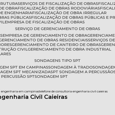
STRUTURA
SERVIÇOS DE FISCALIZAÇÃO DE OBRAS
FISCA
DE OBRA
FISCALIZAÇÃO DE OBRAS RODOVIÁRIAS
FISCA
 DE ENGENHARIA
FISCALIZAÇÃO DE OBRA IRREGULAR
BRAS PÚBLICAS
FISCALIZAÇÃO DE OBRAS PÚBLICAS E P
VIL
EMPRESA DE FISCALIZAÇÃO DE OBRAS
SERVIÇO DE GERENCIAMENTO DE OBRAS
AS
EMPRESA DE GERENCIAMENTO DE OBRA
GERENCIAM
GERENCIAMENTO DE OBRAS RESIDENCIAIS
SERVIÇOS 
IORES
GERENCIAMENTO DE CANTEIRO DE OBRAS
GERE
TRUÇÃO CIVIL
GERENCIAMENTO DE OBRA INDUSTRIAL
LARES
SONDAGENS TIPO SPT
GEM SPT EM CAMPINAS
SONDAGEM À TRADO
SONDAGEM
DAGEM SPT MECANIZADA
SPT SONDAGEM A PERCUSSÃO
 PERCUSSÃO SPT
SONDAGEM SPT
ia engenharia em campinas
telefone de consultoria engenharia civil caieiras
genharia Civil Caieiras