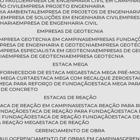
ÃO PAULO
EMPRESA DE ENGENHARIA CIVIL EM CAMPINA
O CIVIL
EMPRESA PROJETO ENGENHARIA
RIA AMBIENTAL
EMPRESA DE PROJETOS DE ENGENHARIA
L
EMPRESA DE SOLUÇÕES EM ENGENHARIA CIVIL
EMPRE
NHARIA
EMPRESA DE ENGENHARIA CIVIL
EMPRESAS DE GEOTECNIA
EMPRESA GEOTECNIA EM CAMPINAS
EMPRESAS FUNDAÇ
MPRESA DE ENGENHARIA E GEOTECNIA
EMPRESA GEOTÉ
EMPRESA ESPECIALISTA EM GEOTECNIA
EMPRESAS DE G
IA
EMPRESA DE GEOTECNIA
EMPRESA GEOTECNIA
ESTACA MEGA
O
FORNECEDOR DE ESTACA MEGA
ESTACA MEGA PRÉ-M
A MEGA CURTA
ESTACA MEGA COM RECALQUE ZERO
EST
 MEGA PARA REFORÇO DE FUNDAÇÃO
ESTACA MEGA PAR
A DE CONCRETO
ESTACAS DE REAÇÃO
STACA DE REAÇÃO EM CAMPINAS
ESTACA REAÇÃO PARA 
FUNDAÇÃO
ESTACA DE REAÇÃO PARA FUNDAÇÃO
ESTACA
DE FUNDAÇÃO
ESTACA DE REAÇÃO FUNDAÇÃO
ESTACA D
A REAÇÃO MEGA
ESTACA DE REAÇÃO
GERENCIAMENTO DE OBRA
PAULO
GERENCIAMENTO DE OBRAS EM CAMPINAS
GERE