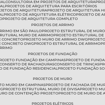
IAL
CONSULTORIA EM PROJETOS DE ARQUITETURA
PRO
IAL
PROJETOS DE ARQUITETURA PARA ESCRITÓRIOS
OJETOS DE ARQUITETURA
PROJETO DE ARQUITETURA H
AL
PROJETO DE ARQUITETURA ELÉTRICO
PROJETO DE 
VO
PROJETO DE ARQUITETURA COMPLETO
PROJETOS DE ARRIMO
ARRIMO EM SÃO PAULO
PROJETO ESTRUTURAL DE MURO
TRUTURAL MURO DE ARRIMO
PROJETO ESTRUTURAL D
E CONCRETO
PROJETO MURO DE ARRIMO DWG
PROJET
DE CONCRETO DWG
PROJETO ESTRUTURAL DE ARRIMO
ARRIMO
PROJETOS DE FUNDAÇÃO
PROJETO FUNDAÇÃO EM CAMPINAS
PROJETO DE FUND
CONSERTO DE RACHADURAS
CONSERTO DE TRINCAS
P
TO DE FUNDAÇÃO RESIDENCIAL
PROJETO FUNDAÇÃO S
PROJETOS DE MURO
ETO MURO EM CAMPINAS
PROJETO DE FACHADA DE MU
WG
PROJETO ESTRUTURAL MURO DE DIVISA
PROJETO M
MURO DE CONTENÇÃO PROJETO
PROJETO DE MURO DE 
PROJETOS ELÉTRICOS