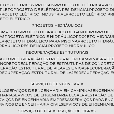
JETOS ELÉTRICOS PREDIAIS
PROJETO DE ELÉTRICA
PROJ
MPLETO
PROJETO DE ELÉTRICA RESIDENCIAL
PROJETO D
PROJETO ELÉTRICO INDUSTRIAL
PROJETO ELÉTRICO PR
JETO ELÉTRICO
PROJETOS HIDRÁULICOS
COMPLETO
PROJETO HIDRÁULICO DE BANHEIRO
PROJET
AS
PROJETO ELÉTRICO E HIDRÁULICO
PROJETO HIDRÁU
L
PROJETO HIDRÁULICO PARA PISCINA
PROJETO HIDRÁ
IDRÁULICO RESIDENCIAL
PROJETO HIDRÁULICO
RECUPERAÇÕES ESTRUTURAIS
PAULO
RECUPERAÇÃO ESTRUTURAL EM CAMPINAS
PROJ
ONCRETO
RECUPERAÇÃO DE ESTRUTURAS DE CONCRE
PERAÇÃO ESTRUTURAL DE PILARES E VIGAS
RECUPERAÇ
RECUPERAÇÃO ESTRUTURAL DE LAJES
RECUPERAÇÃO E
SERVIÇO DE ENGENHARIA
ULO
SERVIÇOS DE ENGENHARIA EM CAMPINAS
ENGENHA
NHARIA
SERVIÇOS DE ENGENHARIA LEGAL
PRESTAÇÃO DE
ERVIÇOS DE ENGENHARIA EMPRESAS
SERVIÇOS PARA EN
ERVIÇOS DE ENGENHARIA CIVIL
SERVIÇOS DE ENGENHARI
SERVIÇO DE FISCALIZAÇÃO DE OBRAS