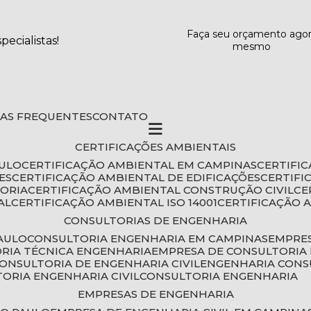
Faça seu orçamento ago
ecialistas!
mesmo
DAS FREQUENTES
CONTATO
CERTIFICAÇÕES AMBIENTAIS
AULO
CERTIFICAÇÃO AMBIENTAL EM CAMPINAS
CERTIFI
ES
CERTIFICAÇÃO AMBIENTAL DE EDIFICAÇÕES
CERTIF
TORIA
CERTIFICAÇÃO AMBIENTAL CONSTRUÇÃO CIVIL
C
AL
CERTIFICAÇÃO AMBIENTAL ISO 14001
CERTIFICAÇÃO 
CONSULTORIAS DE ENGENHARIA
PAULO
CONSULTORIA ENGENHARIA EM CAMPINAS
EMPRE
ORIA TÉCNICA ENGENHARIA
EMPRESA DE CONSULTORIA 
CONSULTORIA DE ENGENHARIA CIVIL
ENGENHARIA CONS
TORIA ENGENHARIA CIVIL
CONSULTORIA ENGENHARIA
EMPRESAS DE ENGENHARIA