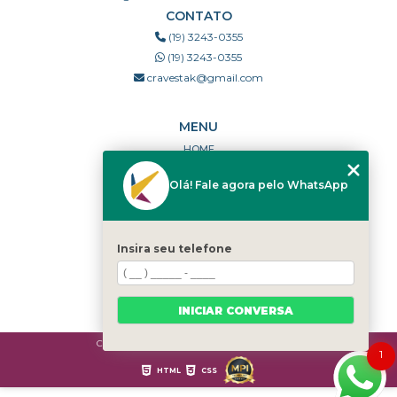
CONTATO
(19) 3243-0355
(19) 3243-0355
cravestak@gmail.com
MENU
HOME
QUEM SOMOS
Olá! Fale agora pelo WhatsApp
PORTFÓLIO
DÚVIDAS FREQUENTES
CONTATO
Insira seu telefone
CATEGORIAS
MAPA DO SITE
INICIAR CONVERSA
Copyright © Cravestak. (Lei 9610 de 19/02/1998)
1
HTML
CSS