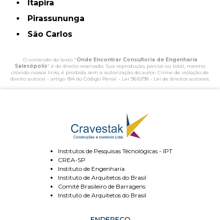
Itapira
Pirassununga
São Carlos
O conteúdo do texto "
Onde Encontrar Consultoria de Engenharia
Salesópolis
" é de direito reservado. Sua reprodução, parcial ou total, mesmo
citando nossos links, é proibida sem a autorização do autor. Crime de violação de
direito autoral – artigo 184 do Código Penal –
Lei 9610/98 - Lei de direitos autorais
.
Institutos de Pesquisas Técnológicas - IPT
CREA-SP
Instituto de Engenharia
Instituto de Arquitetos do Brasil
Comitê Brasileiro de Barragens
Instituto de Arquitetos do Brasil
ENDEREÇO