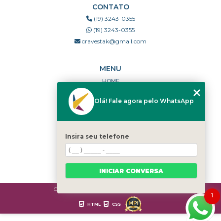
CONTATO
(19) 3243-0355
(19) 3243-0355
cravestak@gmail.com
MENU
HOME
QUEM SOMOS
Olá! Fale agora pelo WhatsApp
PORTFÓLIO
DÚVIDAS FREQUENTES
CONTATO
Insira seu telefone
CATEGORIAS
MAPA DO SITE
INICIAR CONVERSA
Copyright © Cravestak. (Lei 9610 de 19/02/1998)
1
HTML
CSS