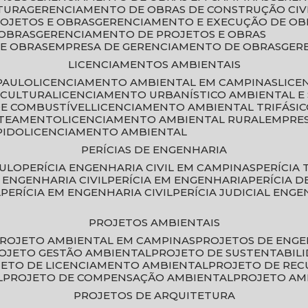
TURA
GERENCIAMENTO DE OBRAS DE CONSTRUÇÃO CIV
ROJETOS E OBRAS
GERENCIAMENTO E EXECUÇÃO DE OB
 OBRAS
GERENCIAMENTO DE PROJETOS E OBRAS
E OBRAS
EMPRESA DE GERENCIAMENTO DE OBRAS
GE
LICENCIAMENTOS AMBIENTAIS
PAULO
LICENCIAMENTO AMBIENTAL EM CAMPINAS
LIC
ICULTURA
LICENCIAMENTO URBANÍSTICO AMBIENTAL E
DE COMBUSTÍVEL
LICENCIAMENTO AMBIENTAL TRIFÁSI
OTEAMENTO
LICENCIAMENTO AMBIENTAL RURAL
EMPRE
PIDO
LICENCIAMENTO AMBIENTAL
PERÍCIAS DE ENGENHARIA
AULO
PERÍCIA ENGENHARIA CIVIL EM CAMPINAS
PERÍCIA
A ENGENHARIA CIVIL
PERÍCIA EM ENGENHARIA
PERÍCIA 
L
PERÍCIA EM ENGENHARIA CIVIL
PERÍCIA JUDICIAL ENGE
PROJETOS AMBIENTAIS
PROJETO AMBIENTAL EM CAMPINAS
PROJETOS DE ENG
ROJETO GESTÃO AMBIENTAL
PROJETO DE SUSTENTABIL
JETO DE LICENCIAMENTO AMBIENTAL
PROJETO DE RE
L
PROJETO DE COMPENSAÇÃO AMBIENTAL
PROJETO A
PROJETOS DE ARQUITETURA