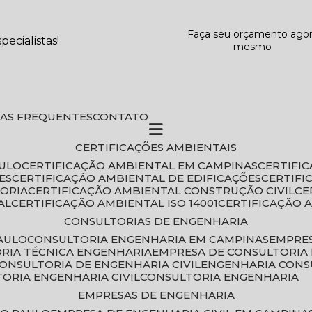
Faça seu orçamento ago
ecialistas!
mesmo
DAS FREQUENTES
CONTATO
CERTIFICAÇÕES AMBIENTAIS
AULO
CERTIFICAÇÃO AMBIENTAL EM CAMPINAS
CERTIFI
ES
CERTIFICAÇÃO AMBIENTAL DE EDIFICAÇÕES
CERTIF
TORIA
CERTIFICAÇÃO AMBIENTAL CONSTRUÇÃO CIVIL
C
AL
CERTIFICAÇÃO AMBIENTAL ISO 14001
CERTIFICAÇÃO 
CONSULTORIAS DE ENGENHARIA
PAULO
CONSULTORIA ENGENHARIA EM CAMPINAS
EMPRE
ORIA TÉCNICA ENGENHARIA
EMPRESA DE CONSULTORIA 
CONSULTORIA DE ENGENHARIA CIVIL
ENGENHARIA CONS
TORIA ENGENHARIA CIVIL
CONSULTORIA ENGENHARIA
EMPRESAS DE ENGENHARIA