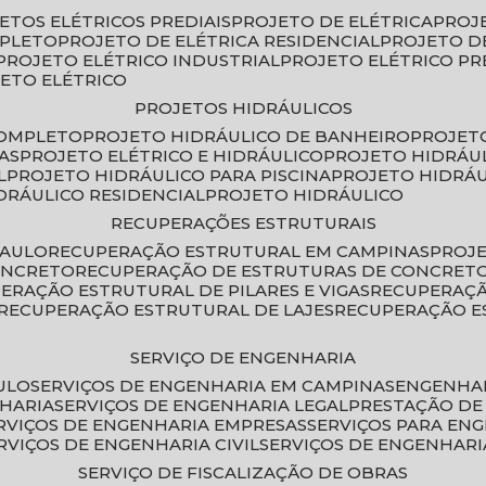
JETOS ELÉTRICOS PREDIAIS
PROJETO DE ELÉTRICA
PROJ
MPLETO
PROJETO DE ELÉTRICA RESIDENCIAL
PROJETO D
PROJETO ELÉTRICO INDUSTRIAL
PROJETO ELÉTRICO PR
JETO ELÉTRICO
PROJETOS HIDRÁULICOS
COMPLETO
PROJETO HIDRÁULICO DE BANHEIRO
PROJET
AS
PROJETO ELÉTRICO E HIDRÁULICO
PROJETO HIDRÁU
L
PROJETO HIDRÁULICO PARA PISCINA
PROJETO HIDRÁ
IDRÁULICO RESIDENCIAL
PROJETO HIDRÁULICO
RECUPERAÇÕES ESTRUTURAIS
PAULO
RECUPERAÇÃO ESTRUTURAL EM CAMPINAS
PROJ
ONCRETO
RECUPERAÇÃO DE ESTRUTURAS DE CONCRE
PERAÇÃO ESTRUTURAL DE PILARES E VIGAS
RECUPERAÇ
RECUPERAÇÃO ESTRUTURAL DE LAJES
RECUPERAÇÃO E
SERVIÇO DE ENGENHARIA
ULO
SERVIÇOS DE ENGENHARIA EM CAMPINAS
ENGENHA
NHARIA
SERVIÇOS DE ENGENHARIA LEGAL
PRESTAÇÃO DE
ERVIÇOS DE ENGENHARIA EMPRESAS
SERVIÇOS PARA EN
ERVIÇOS DE ENGENHARIA CIVIL
SERVIÇOS DE ENGENHARI
SERVIÇO DE FISCALIZAÇÃO DE OBRAS