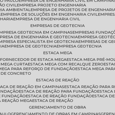
ÃO PAULO
EMPRESA DE ENGENHARIA CIVIL EM CAMPINA
O CIVIL
EMPRESA PROJETO ENGENHARIA
RIA AMBIENTAL
EMPRESA DE PROJETOS DE ENGENHARIA
L
EMPRESA DE SOLUÇÕES EM ENGENHARIA CIVIL
EMPRE
NHARIA
EMPRESA DE ENGENHARIA CIVIL
EMPRESAS DE GEOTECNIA
EMPRESA GEOTECNIA EM CAMPINAS
EMPRESAS FUNDAÇ
MPRESA DE ENGENHARIA E GEOTECNIA
EMPRESA GEOTÉ
EMPRESA ESPECIALISTA EM GEOTECNIA
EMPRESAS DE G
IA
EMPRESA DE GEOTECNIA
EMPRESA GEOTECNIA
ESTACA MEGA
O
FORNECEDOR DE ESTACA MEGA
ESTACA MEGA PRÉ-M
A MEGA CURTA
ESTACA MEGA COM RECALQUE ZERO
EST
 MEGA PARA REFORÇO DE FUNDAÇÃO
ESTACA MEGA PAR
A DE CONCRETO
ESTACAS DE REAÇÃO
STACA DE REAÇÃO EM CAMPINAS
ESTACA REAÇÃO PARA 
FUNDAÇÃO
ESTACA DE REAÇÃO PARA FUNDAÇÃO
ESTACA
DE FUNDAÇÃO
ESTACA DE REAÇÃO FUNDAÇÃO
ESTACA D
A REAÇÃO MEGA
ESTACA DE REAÇÃO
GERENCIAMENTO DE OBRA
PAULO
GERENCIAMENTO DE OBRAS EM CAMPINAS
GERE