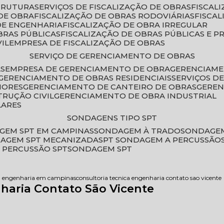
STRUTURA
SERVIÇOS DE FISCALIZAÇÃO DE OBRAS
FISCA
DE OBRA
FISCALIZAÇÃO DE OBRAS RODOVIÁRIAS
FISCA
 DE ENGENHARIA
FISCALIZAÇÃO DE OBRA IRREGULAR
BRAS PÚBLICAS
FISCALIZAÇÃO DE OBRAS PÚBLICAS E P
VIL
EMPRESA DE FISCALIZAÇÃO DE OBRAS
SERVIÇO DE GERENCIAMENTO DE OBRAS
AS
EMPRESA DE GERENCIAMENTO DE OBRA
GERENCIAM
GERENCIAMENTO DE OBRAS RESIDENCIAIS
SERVIÇOS 
IORES
GERENCIAMENTO DE CANTEIRO DE OBRAS
GERE
TRUÇÃO CIVIL
GERENCIAMENTO DE OBRA INDUSTRIAL
LARES
SONDAGENS TIPO SPT
GEM SPT EM CAMPINAS
SONDAGEM À TRADO
SONDAGEM
DAGEM SPT MECANIZADA
SPT SONDAGEM A PERCUSSÃO
 PERCUSSÃO SPT
SONDAGEM SPT
ia engenharia em campinas
consultoria tecnica engenharia contato sao vicente
haria Contato São Vicente