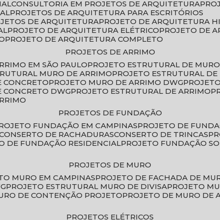
IAL
CONSULTORIA EM PROJETOS DE ARQUITETURA
PRO
IAL
PROJETOS DE ARQUITETURA PARA ESCRITÓRIOS
OJETOS DE ARQUITETURA
PROJETO DE ARQUITETURA H
AL
PROJETO DE ARQUITETURA ELÉTRICO
PROJETO DE 
VO
PROJETO DE ARQUITETURA COMPLETO
PROJETOS DE ARRIMO
ARRIMO EM SÃO PAULO
PROJETO ESTRUTURAL DE MURO
TRUTURAL MURO DE ARRIMO
PROJETO ESTRUTURAL D
E CONCRETO
PROJETO MURO DE ARRIMO DWG
PROJET
DE CONCRETO DWG
PROJETO ESTRUTURAL DE ARRIMO
ARRIMO
PROJETOS DE FUNDAÇÃO
PROJETO FUNDAÇÃO EM CAMPINAS
PROJETO DE FUND
CONSERTO DE RACHADURAS
CONSERTO DE TRINCAS
P
TO DE FUNDAÇÃO RESIDENCIAL
PROJETO FUNDAÇÃO S
PROJETOS DE MURO
ETO MURO EM CAMPINAS
PROJETO DE FACHADA DE MU
WG
PROJETO ESTRUTURAL MURO DE DIVISA
PROJETO M
MURO DE CONTENÇÃO PROJETO
PROJETO DE MURO DE 
PROJETOS ELÉTRICOS