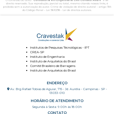
O conteúdo do texto "
Consultoria em Engenharia Civil Contato Avaré
" é de
direito reservado. Sua reprodução, parcial ou total, mesmo citando nossos links, é
proibida sem a autorização do autor. Crime de violação de direito autoral – artigo 184
do Código Penal –
Lei 9610/98 - Lei de direitos autorais
.
Institutos de Pesquisas Técnológicas - IPT
CREA-SP
Instituto de Engenharia
Instituto de Arquitetos do Brasil
Comitê Brasileiro de Barragens
Instituto de Arquitetos do Brasil
ENDEREÇO
Av. Brg Rafael Tobias de Aguiar, 715 - Jd. Aurélia - Campinas - SP -
13033-010
HORÁRIO DE ATENDIMENTO
Segunda à Sexta: 9:00h às 18:00h
CONTATO