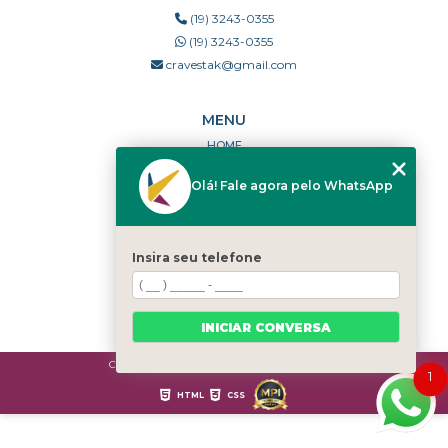
(19) 3243-0355
(19) 3243-0355
cravestak@gmail.com
MENU
HOME
QUEM SOMOS
Olá! Fale agora pelo WhatsApp
PORTFÓLIO
DÚVIDAS FREQUENTES
CONTATO
Insira seu telefone
CATEGORIAS
MAPA DO SITE
INICIAR CONVERSA
Copyright © Cravestak. (Lei 9610 de 19/02/1998)
1
HTML
CSS