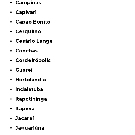
Campinas
Capivari
Capão Bonito
Cerquilho
Cesário Lange
Conchas
Cordeirópolis
Guareí
Hortolândia
Indaiatuba
Itapetininga
Itapeva
Jacareí
Jaguariúna