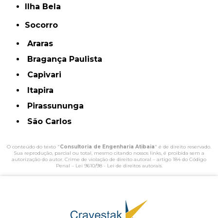
Ilha Bela
Socorro
Araras
Bragança Paulista
Capivari
Itapira
Pirassununga
São Carlos
O conteúdo do texto "
Consultoria de Engenharia Atibaia
" é de direito reservado.
Sua reprodução, parcial ou total, mesmo citando nossos links, é proibida sem a
autorização do autor. Crime de violação de direito autoral – artigo 184 do Código
Penal –
Lei 9610/98 - Lei de direitos autorais
.