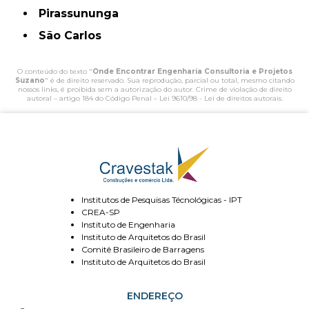
Pirassununga
São Carlos
O conteúdo do texto "
Onde Encontrar Engenharia Consultoria e Projetos
Suzano
" é de direito reservado. Sua reprodução, parcial ou total, mesmo citando
nossos links, é proibida sem a autorização do autor. Crime de violação de direito
autoral – artigo 184 do Código Penal –
Lei 9610/98 - Lei de direitos autorais
.
Institutos de Pesquisas Técnológicas - IPT
CREA-SP
Instituto de Engenharia
Instituto de Arquitetos do Brasil
Comitê Brasileiro de Barragens
Instituto de Arquitetos do Brasil
ENDEREÇO