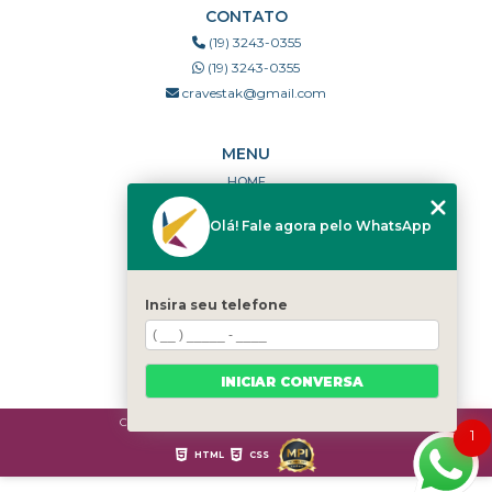
CONTATO
(19) 3243-0355
(19) 3243-0355
cravestak@gmail.com
MENU
HOME
QUEM SOMOS
Olá! Fale agora pelo WhatsApp
PORTFÓLIO
DÚVIDAS FREQUENTES
CONTATO
Insira seu telefone
CATEGORIAS
MAPA DO SITE
INICIAR CONVERSA
Copyright © Cravestak. (Lei 9610 de 19/02/1998)
1
HTML
CSS