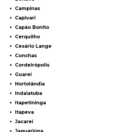
Campinas
Capivari
Capão Bonito
Cerquilho
Cesário Lange
Conchas
Cordeirópolis
Guareí
Hortolândia
Indaiatuba
Itapetininga
Itapeva
Jacareí
Jaguariúna