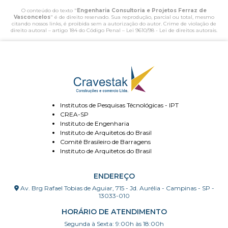
O conteúdo do texto "
Engenharia Consultoria e Projetos Ferraz de
Vasconcelos
" é de direito reservado. Sua reprodução, parcial ou total, mesmo
citando nossos links, é proibida sem a autorização do autor. Crime de violação de
direito autoral – artigo 184 do Código Penal –
Lei 9610/98 - Lei de direitos autorais
.
Institutos de Pesquisas Técnológicas - IPT
CREA-SP
Instituto de Engenharia
Instituto de Arquitetos do Brasil
Comitê Brasileiro de Barragens
Instituto de Arquitetos do Brasil
ENDEREÇO
Av. Brg Rafael Tobias de Aguiar, 715 - Jd. Aurélia - Campinas - SP -
13033-010
HORÁRIO DE ATENDIMENTO
Segunda à Sexta: 9:00h às 18:00h