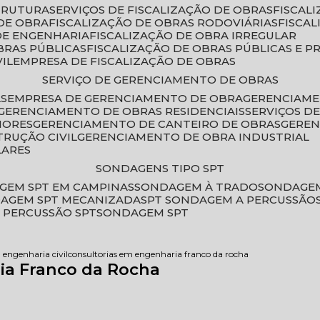
STRUTURA
SERVIÇOS DE FISCALIZAÇÃO DE OBRAS
FISCA
DE OBRA
FISCALIZAÇÃO DE OBRAS RODOVIÁRIAS
FISCA
 DE ENGENHARIA
FISCALIZAÇÃO DE OBRA IRREGULAR
BRAS PÚBLICAS
FISCALIZAÇÃO DE OBRAS PÚBLICAS E P
VIL
EMPRESA DE FISCALIZAÇÃO DE OBRAS
SERVIÇO DE GERENCIAMENTO DE OBRAS
AS
EMPRESA DE GERENCIAMENTO DE OBRA
GERENCIAM
GERENCIAMENTO DE OBRAS RESIDENCIAIS
SERVIÇOS 
IORES
GERENCIAMENTO DE CANTEIRO DE OBRAS
GERE
TRUÇÃO CIVIL
GERENCIAMENTO DE OBRA INDUSTRIAL
LARES
SONDAGENS TIPO SPT
GEM SPT EM CAMPINAS
SONDAGEM À TRADO
SONDAGEM
DAGEM SPT MECANIZADA
SPT SONDAGEM A PERCUSSÃO
 PERCUSSÃO SPT
SONDAGEM SPT
 engenharia civil
consultorias em engenharia franco da rocha
ia Franco da Rocha