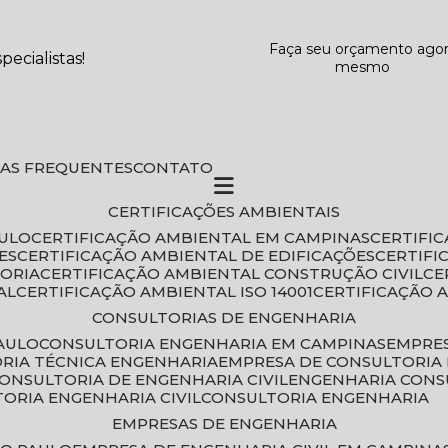
Faça seu orçamento ago
ecialistas!
mesmo
DAS FREQUENTES
CONTATO
CERTIFICAÇÕES AMBIENTAIS
AULO
CERTIFICAÇÃO AMBIENTAL EM CAMPINAS
CERTIFI
ES
CERTIFICAÇÃO AMBIENTAL DE EDIFICAÇÕES
CERTIF
TORIA
CERTIFICAÇÃO AMBIENTAL CONSTRUÇÃO CIVIL
C
AL
CERTIFICAÇÃO AMBIENTAL ISO 14001
CERTIFICAÇÃO 
CONSULTORIAS DE ENGENHARIA
PAULO
CONSULTORIA ENGENHARIA EM CAMPINAS
EMPRE
ORIA TÉCNICA ENGENHARIA
EMPRESA DE CONSULTORIA 
CONSULTORIA DE ENGENHARIA CIVIL
ENGENHARIA CONS
TORIA ENGENHARIA CIVIL
CONSULTORIA ENGENHARIA
EMPRESAS DE ENGENHARIA