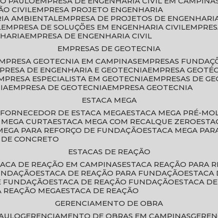
ÃO PAULO
EMPRESA DE ENGENHARIA CIVIL EM CAMPINA
O CIVIL
EMPRESA PROJETO ENGENHARIA
RIA AMBIENTAL
EMPRESA DE PROJETOS DE ENGENHARIA
L
EMPRESA DE SOLUÇÕES EM ENGENHARIA CIVIL
EMPRE
NHARIA
EMPRESA DE ENGENHARIA CIVIL
EMPRESAS DE GEOTECNIA
EMPRESA GEOTECNIA EM CAMPINAS
EMPRESAS FUNDAÇ
MPRESA DE ENGENHARIA E GEOTECNIA
EMPRESA GEOTÉ
EMPRESA ESPECIALISTA EM GEOTECNIA
EMPRESAS DE G
IA
EMPRESA DE GEOTECNIA
EMPRESA GEOTECNIA
ESTACA MEGA
O
FORNECEDOR DE ESTACA MEGA
ESTACA MEGA PRÉ-M
A MEGA CURTA
ESTACA MEGA COM RECALQUE ZERO
EST
 MEGA PARA REFORÇO DE FUNDAÇÃO
ESTACA MEGA PAR
A DE CONCRETO
ESTACAS DE REAÇÃO
STACA DE REAÇÃO EM CAMPINAS
ESTACA REAÇÃO PARA 
FUNDAÇÃO
ESTACA DE REAÇÃO PARA FUNDAÇÃO
ESTACA
DE FUNDAÇÃO
ESTACA DE REAÇÃO FUNDAÇÃO
ESTACA D
A REAÇÃO MEGA
ESTACA DE REAÇÃO
GERENCIAMENTO DE OBRA
PAULO
GERENCIAMENTO DE OBRAS EM CAMPINAS
GERE