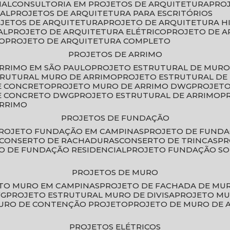
IAL
CONSULTORIA EM PROJETOS DE ARQUITETURA
PRO
IAL
PROJETOS DE ARQUITETURA PARA ESCRITÓRIOS
OJETOS DE ARQUITETURA
PROJETO DE ARQUITETURA H
AL
PROJETO DE ARQUITETURA ELÉTRICO
PROJETO DE 
VO
PROJETO DE ARQUITETURA COMPLETO
PROJETOS DE ARRIMO
ARRIMO EM SÃO PAULO
PROJETO ESTRUTURAL DE MURO
TRUTURAL MURO DE ARRIMO
PROJETO ESTRUTURAL D
E CONCRETO
PROJETO MURO DE ARRIMO DWG
PROJET
DE CONCRETO DWG
PROJETO ESTRUTURAL DE ARRIMO
ARRIMO
PROJETOS DE FUNDAÇÃO
PROJETO FUNDAÇÃO EM CAMPINAS
PROJETO DE FUND
CONSERTO DE RACHADURAS
CONSERTO DE TRINCAS
P
TO DE FUNDAÇÃO RESIDENCIAL
PROJETO FUNDAÇÃO S
PROJETOS DE MURO
ETO MURO EM CAMPINAS
PROJETO DE FACHADA DE MU
WG
PROJETO ESTRUTURAL MURO DE DIVISA
PROJETO M
MURO DE CONTENÇÃO PROJETO
PROJETO DE MURO DE 
PROJETOS ELÉTRICOS