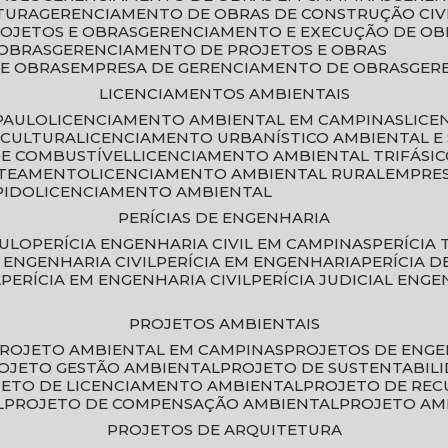
TURA
GERENCIAMENTO DE OBRAS DE CONSTRUÇÃO CIV
ROJETOS E OBRAS
GERENCIAMENTO E EXECUÇÃO DE OB
 OBRAS
GERENCIAMENTO DE PROJETOS E OBRAS
E OBRAS
EMPRESA DE GERENCIAMENTO DE OBRAS
GE
LICENCIAMENTOS AMBIENTAIS
PAULO
LICENCIAMENTO AMBIENTAL EM CAMPINAS
LIC
ICULTURA
LICENCIAMENTO URBANÍSTICO AMBIENTAL E
DE COMBUSTÍVEL
LICENCIAMENTO AMBIENTAL TRIFÁSI
OTEAMENTO
LICENCIAMENTO AMBIENTAL RURAL
EMPRE
PIDO
LICENCIAMENTO AMBIENTAL
PERÍCIAS DE ENGENHARIA
AULO
PERÍCIA ENGENHARIA CIVIL EM CAMPINAS
PERÍCIA
A ENGENHARIA CIVIL
PERÍCIA EM ENGENHARIA
PERÍCIA 
L
PERÍCIA EM ENGENHARIA CIVIL
PERÍCIA JUDICIAL ENGE
PROJETOS AMBIENTAIS
PROJETO AMBIENTAL EM CAMPINAS
PROJETOS DE ENG
ROJETO GESTÃO AMBIENTAL
PROJETO DE SUSTENTABIL
JETO DE LICENCIAMENTO AMBIENTAL
PROJETO DE RE
L
PROJETO DE COMPENSAÇÃO AMBIENTAL
PROJETO A
PROJETOS DE ARQUITETURA