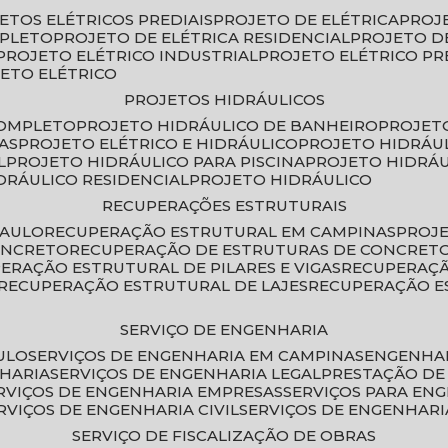
JETOS ELÉTRICOS PREDIAIS
PROJETO DE ELÉTRICA
PROJ
MPLETO
PROJETO DE ELÉTRICA RESIDENCIAL
PROJETO D
PROJETO ELÉTRICO INDUSTRIAL
PROJETO ELÉTRICO PR
JETO ELÉTRICO
PROJETOS HIDRÁULICOS
COMPLETO
PROJETO HIDRÁULICO DE BANHEIRO
PROJET
AS
PROJETO ELÉTRICO E HIDRÁULICO
PROJETO HIDRÁU
L
PROJETO HIDRÁULICO PARA PISCINA
PROJETO HIDRÁ
IDRÁULICO RESIDENCIAL
PROJETO HIDRÁULICO
RECUPERAÇÕES ESTRUTURAIS
PAULO
RECUPERAÇÃO ESTRUTURAL EM CAMPINAS
PROJ
ONCRETO
RECUPERAÇÃO DE ESTRUTURAS DE CONCRE
PERAÇÃO ESTRUTURAL DE PILARES E VIGAS
RECUPERAÇ
RECUPERAÇÃO ESTRUTURAL DE LAJES
RECUPERAÇÃO E
SERVIÇO DE ENGENHARIA
ULO
SERVIÇOS DE ENGENHARIA EM CAMPINAS
ENGENHA
NHARIA
SERVIÇOS DE ENGENHARIA LEGAL
PRESTAÇÃO DE
ERVIÇOS DE ENGENHARIA EMPRESAS
SERVIÇOS PARA EN
ERVIÇOS DE ENGENHARIA CIVIL
SERVIÇOS DE ENGENHARI
SERVIÇO DE FISCALIZAÇÃO DE OBRAS