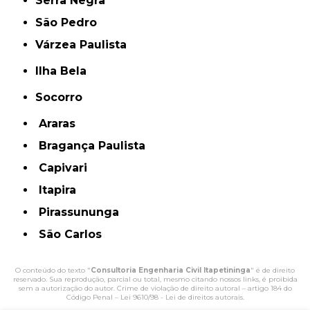
Serra Negra
São Pedro
Várzea Paulista
Ilha Bela
Socorro
Araras
Bragança Paulista
Capivari
Itapira
Pirassununga
São Carlos
O conteúdo do texto "
Consultoria Engenharia Civil Itapetininga
" é de direito
reservado. Sua reprodução, parcial ou total, mesmo citando nossos links, é proibida
sem a autorização do autor. Crime de violação de direito autoral – artigo 184 do
Código Penal –
Lei 9610/98 - Lei de direitos autorais
.