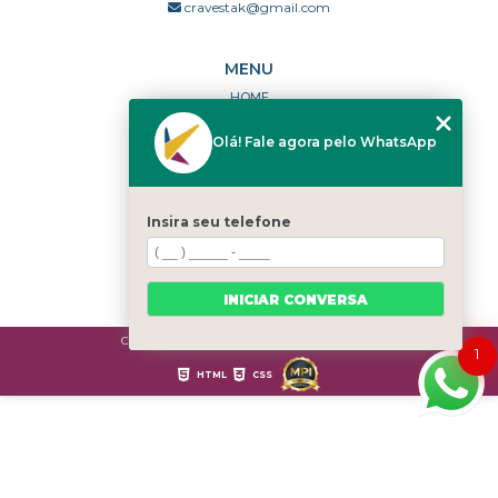
cravestak@gmail.com
MENU
HOME
QUEM SOMOS
Olá! Fale agora pelo WhatsApp
PORTFÓLIO
DÚVIDAS FREQUENTES
CONTATO
Insira seu telefone
CATEGORIAS
MAPA DO SITE
INICIAR CONVERSA
Copyright © Cravestak. (Lei 9610 de 19/02/1998)
1
HTML
CSS