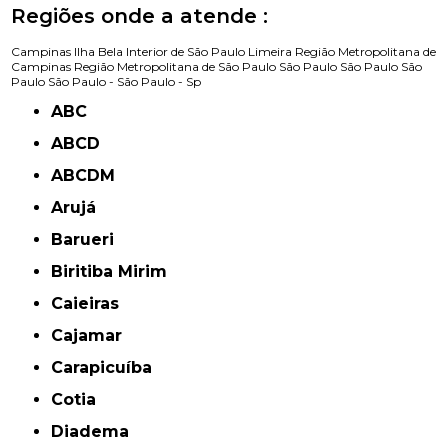
Regiões onde a atende :
Campinas
Ilha Bela
Interior de São Paulo
Limeira
Região Metropolitana de
Campinas
Região Metropolitana de São Paulo
São Paulo
São Paulo
São
Paulo
São Paulo -
São Paulo - Sp
ABC
ABCD
ABCDM
Arujá
Barueri
Biritiba Mirim
Caieiras
Cajamar
Carapicuíba
Cotia
Diadema