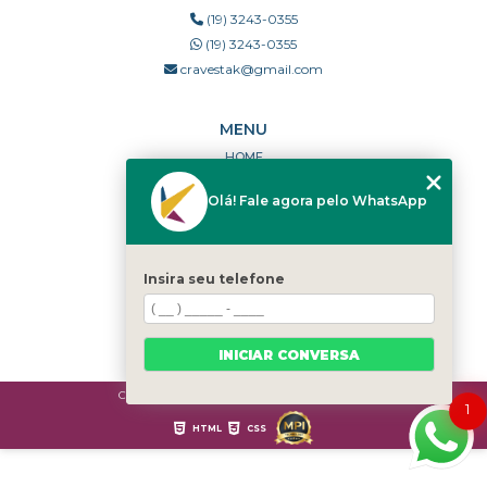
(19) 3243-0355
(19) 3243-0355
cravestak@gmail.com
MENU
HOME
QUEM SOMOS
Olá! Fale agora pelo WhatsApp
PORTFÓLIO
DÚVIDAS FREQUENTES
CONTATO
Insira seu telefone
CATEGORIAS
MAPA DO SITE
INICIAR CONVERSA
Copyright © Cravestak. (Lei 9610 de 19/02/1998)
1
HTML
CSS