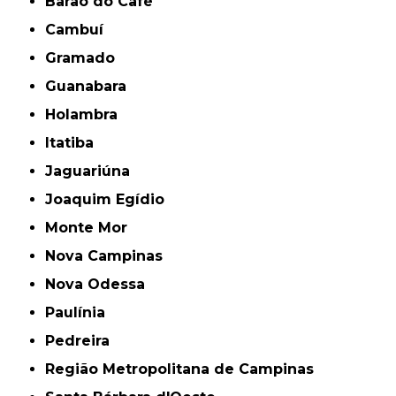
Barão do Café
Cambuí
Gramado
Guanabara
Holambra
Itatiba
Jaguariúna
Joaquim Egídio
Monte Mor
Nova Campinas
Nova Odessa
Paulínia
Pedreira
Região Metropolitana de Campinas