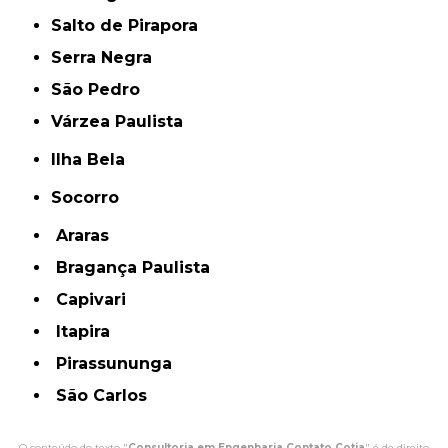
Salto de Pirapora
Serra Negra
São Pedro
Várzea Paulista
Ilha Bela
Socorro
Araras
Bragança Paulista
Capivari
Itapira
Pirassununga
São Carlos
O conteúdo do texto "
Consultoria em Engenharia Contato Cotia
" é de direito