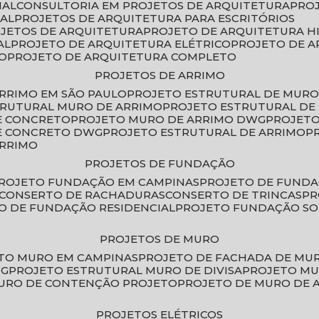
IAL
CONSULTORIA EM PROJETOS DE ARQUITETURA
PRO
IAL
PROJETOS DE ARQUITETURA PARA ESCRITÓRIOS
OJETOS DE ARQUITETURA
PROJETO DE ARQUITETURA H
AL
PROJETO DE ARQUITETURA ELÉTRICO
PROJETO DE 
VO
PROJETO DE ARQUITETURA COMPLETO
PROJETOS DE ARRIMO
ARRIMO EM SÃO PAULO
PROJETO ESTRUTURAL DE MURO
TRUTURAL MURO DE ARRIMO
PROJETO ESTRUTURAL D
E CONCRETO
PROJETO MURO DE ARRIMO DWG
PROJET
DE CONCRETO DWG
PROJETO ESTRUTURAL DE ARRIMO
ARRIMO
PROJETOS DE FUNDAÇÃO
PROJETO FUNDAÇÃO EM CAMPINAS
PROJETO DE FUND
CONSERTO DE RACHADURAS
CONSERTO DE TRINCAS
P
TO DE FUNDAÇÃO RESIDENCIAL
PROJETO FUNDAÇÃO S
PROJETOS DE MURO
ETO MURO EM CAMPINAS
PROJETO DE FACHADA DE MU
WG
PROJETO ESTRUTURAL MURO DE DIVISA
PROJETO M
MURO DE CONTENÇÃO PROJETO
PROJETO DE MURO DE 
PROJETOS ELÉTRICOS