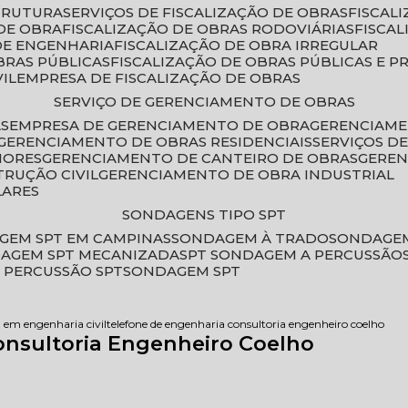
STRUTURA
SERVIÇOS DE FISCALIZAÇÃO DE OBRAS
FISCA
DE OBRA
FISCALIZAÇÃO DE OBRAS RODOVIÁRIAS
FISCA
 DE ENGENHARIA
FISCALIZAÇÃO DE OBRA IRREGULAR
BRAS PÚBLICAS
FISCALIZAÇÃO DE OBRAS PÚBLICAS E P
VIL
EMPRESA DE FISCALIZAÇÃO DE OBRAS
SERVIÇO DE GERENCIAMENTO DE OBRAS
AS
EMPRESA DE GERENCIAMENTO DE OBRA
GERENCIAM
GERENCIAMENTO DE OBRAS RESIDENCIAIS
SERVIÇOS 
IORES
GERENCIAMENTO DE CANTEIRO DE OBRAS
GERE
TRUÇÃO CIVIL
GERENCIAMENTO DE OBRA INDUSTRIAL
LARES
SONDAGENS TIPO SPT
GEM SPT EM CAMPINAS
SONDAGEM À TRADO
SONDAGEM
DAGEM SPT MECANIZADA
SPT SONDAGEM A PERCUSSÃO
 PERCUSSÃO SPT
SONDAGEM SPT
a em engenharia civil
telefone de engenharia consultoria engenheiro coelho
onsultoria Engenheiro Coelho