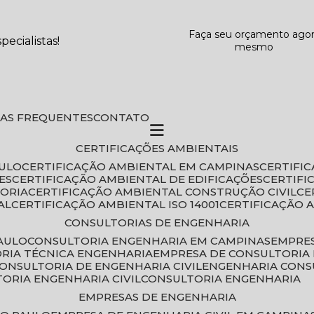
Faça seu orçamento ago
ecialistas!
mesmo
DAS FREQUENTES
CONTATO
CERTIFICAÇÕES AMBIENTAIS
AULO
CERTIFICAÇÃO AMBIENTAL EM CAMPINAS
CERTIFI
ES
CERTIFICAÇÃO AMBIENTAL DE EDIFICAÇÕES
CERTIF
TORIA
CERTIFICAÇÃO AMBIENTAL CONSTRUÇÃO CIVIL
C
AL
CERTIFICAÇÃO AMBIENTAL ISO 14001
CERTIFICAÇÃO 
CONSULTORIAS DE ENGENHARIA
PAULO
CONSULTORIA ENGENHARIA EM CAMPINAS
EMPRE
ORIA TÉCNICA ENGENHARIA
EMPRESA DE CONSULTORIA 
CONSULTORIA DE ENGENHARIA CIVIL
ENGENHARIA CONS
TORIA ENGENHARIA CIVIL
CONSULTORIA ENGENHARIA
EMPRESAS DE ENGENHARIA