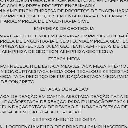
ÃO PAULO
EMPRESA DE ENGENHARIA CIVIL EM CAMPINA
O CIVIL
EMPRESA PROJETO ENGENHARIA
RIA AMBIENTAL
EMPRESA DE PROJETOS DE ENGENHARIA
L
EMPRESA DE SOLUÇÕES EM ENGENHARIA CIVIL
EMPRE
NHARIA
EMPRESA DE ENGENHARIA CIVIL
EMPRESAS DE GEOTECNIA
EMPRESA GEOTECNIA EM CAMPINAS
EMPRESAS FUNDAÇ
MPRESA DE ENGENHARIA E GEOTECNIA
EMPRESA GEOTÉ
EMPRESA ESPECIALISTA EM GEOTECNIA
EMPRESAS DE G
IA
EMPRESA DE GEOTECNIA
EMPRESA GEOTECNIA
ESTACA MEGA
O
FORNECEDOR DE ESTACA MEGA
ESTACA MEGA PRÉ-M
A MEGA CURTA
ESTACA MEGA COM RECALQUE ZERO
EST
 MEGA PARA REFORÇO DE FUNDAÇÃO
ESTACA MEGA PAR
A DE CONCRETO
ESTACAS DE REAÇÃO
STACA DE REAÇÃO EM CAMPINAS
ESTACA REAÇÃO PARA 
FUNDAÇÃO
ESTACA DE REAÇÃO PARA FUNDAÇÃO
ESTACA
DE FUNDAÇÃO
ESTACA DE REAÇÃO FUNDAÇÃO
ESTACA D
A REAÇÃO MEGA
ESTACA DE REAÇÃO
GERENCIAMENTO DE OBRA
PAULO
GERENCIAMENTO DE OBRAS EM CAMPINAS
GERE