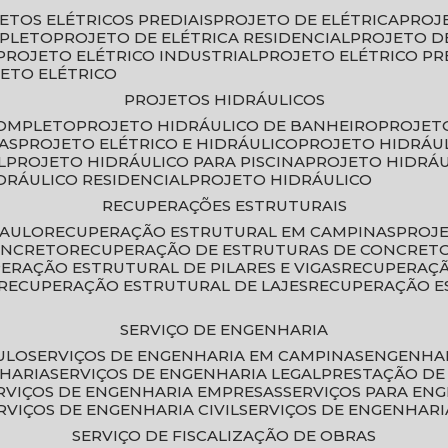
JETOS ELÉTRICOS PREDIAIS
PROJETO DE ELÉTRICA
PROJ
MPLETO
PROJETO DE ELÉTRICA RESIDENCIAL
PROJETO D
PROJETO ELÉTRICO INDUSTRIAL
PROJETO ELÉTRICO PR
JETO ELÉTRICO
PROJETOS HIDRÁULICOS
COMPLETO
PROJETO HIDRÁULICO DE BANHEIRO
PROJET
AS
PROJETO ELÉTRICO E HIDRÁULICO
PROJETO HIDRÁU
L
PROJETO HIDRÁULICO PARA PISCINA
PROJETO HIDRÁ
IDRÁULICO RESIDENCIAL
PROJETO HIDRÁULICO
RECUPERAÇÕES ESTRUTURAIS
PAULO
RECUPERAÇÃO ESTRUTURAL EM CAMPINAS
PROJ
ONCRETO
RECUPERAÇÃO DE ESTRUTURAS DE CONCRE
PERAÇÃO ESTRUTURAL DE PILARES E VIGAS
RECUPERAÇ
RECUPERAÇÃO ESTRUTURAL DE LAJES
RECUPERAÇÃO E
SERVIÇO DE ENGENHARIA
ULO
SERVIÇOS DE ENGENHARIA EM CAMPINAS
ENGENHA
NHARIA
SERVIÇOS DE ENGENHARIA LEGAL
PRESTAÇÃO DE
ERVIÇOS DE ENGENHARIA EMPRESAS
SERVIÇOS PARA EN
ERVIÇOS DE ENGENHARIA CIVIL
SERVIÇOS DE ENGENHARI
SERVIÇO DE FISCALIZAÇÃO DE OBRAS