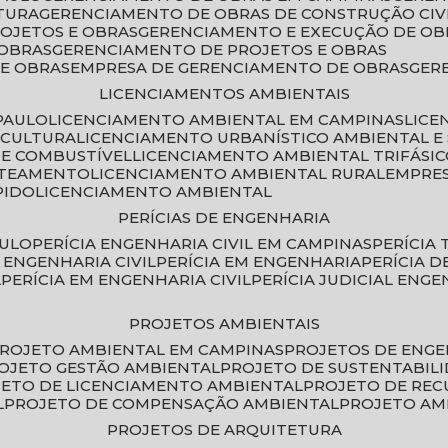
TURA
GERENCIAMENTO DE OBRAS DE CONSTRUÇÃO CIV
ROJETOS E OBRAS
GERENCIAMENTO E EXECUÇÃO DE OB
 OBRAS
GERENCIAMENTO DE PROJETOS E OBRAS
E OBRAS
EMPRESA DE GERENCIAMENTO DE OBRAS
GE
LICENCIAMENTOS AMBIENTAIS
PAULO
LICENCIAMENTO AMBIENTAL EM CAMPINAS
LIC
ICULTURA
LICENCIAMENTO URBANÍSTICO AMBIENTAL E
DE COMBUSTÍVEL
LICENCIAMENTO AMBIENTAL TRIFÁSI
OTEAMENTO
LICENCIAMENTO AMBIENTAL RURAL
EMPRE
PIDO
LICENCIAMENTO AMBIENTAL
PERÍCIAS DE ENGENHARIA
AULO
PERÍCIA ENGENHARIA CIVIL EM CAMPINAS
PERÍCIA
A ENGENHARIA CIVIL
PERÍCIA EM ENGENHARIA
PERÍCIA 
L
PERÍCIA EM ENGENHARIA CIVIL
PERÍCIA JUDICIAL ENGE
PROJETOS AMBIENTAIS
PROJETO AMBIENTAL EM CAMPINAS
PROJETOS DE ENG
ROJETO GESTÃO AMBIENTAL
PROJETO DE SUSTENTABIL
JETO DE LICENCIAMENTO AMBIENTAL
PROJETO DE RE
L
PROJETO DE COMPENSAÇÃO AMBIENTAL
PROJETO A
PROJETOS DE ARQUITETURA