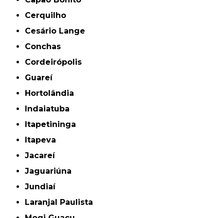
Cerquilho
Cesário Lange
Conchas
Cordeirópolis
Guareí
Hortolândia
Indaiatuba
Itapetininga
Itapeva
Jacareí
Jaguariúna
Jundiaí
Laranjal Paulista
Mogi Guaçu