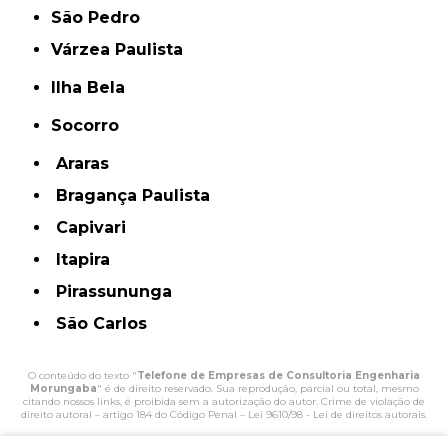
São Pedro
Várzea Paulista
Ilha Bela
Socorro
Araras
Bragança Paulista
Capivari
Itapira
Pirassununga
São Carlos
O conteúdo do texto "
Telefone de Empresas de Consultoria Engenharia
Morungaba
" é de direito reservado. Sua reprodução, parcial ou total, mesmo
citando nossos links, é proibida sem a autorização do autor. Crime de violação de
direito autoral – artigo 184 do Código Penal –
Lei 9610/98 - Lei de direitos autorais
.