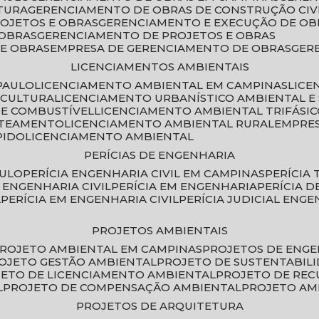
TURA
GERENCIAMENTO DE OBRAS DE CONSTRUÇÃO CIV
ROJETOS E OBRAS
GERENCIAMENTO E EXECUÇÃO DE OB
 OBRAS
GERENCIAMENTO DE PROJETOS E OBRAS
E OBRAS
EMPRESA DE GERENCIAMENTO DE OBRAS
GE
LICENCIAMENTOS AMBIENTAIS
PAULO
LICENCIAMENTO AMBIENTAL EM CAMPINAS
LIC
ICULTURA
LICENCIAMENTO URBANÍSTICO AMBIENTAL E
DE COMBUSTÍVEL
LICENCIAMENTO AMBIENTAL TRIFÁSI
OTEAMENTO
LICENCIAMENTO AMBIENTAL RURAL
EMPRE
PIDO
LICENCIAMENTO AMBIENTAL
PERÍCIAS DE ENGENHARIA
AULO
PERÍCIA ENGENHARIA CIVIL EM CAMPINAS
PERÍCIA
A ENGENHARIA CIVIL
PERÍCIA EM ENGENHARIA
PERÍCIA 
L
PERÍCIA EM ENGENHARIA CIVIL
PERÍCIA JUDICIAL ENGE
PROJETOS AMBIENTAIS
PROJETO AMBIENTAL EM CAMPINAS
PROJETOS DE ENG
ROJETO GESTÃO AMBIENTAL
PROJETO DE SUSTENTABIL
JETO DE LICENCIAMENTO AMBIENTAL
PROJETO DE RE
L
PROJETO DE COMPENSAÇÃO AMBIENTAL
PROJETO A
PROJETOS DE ARQUITETURA