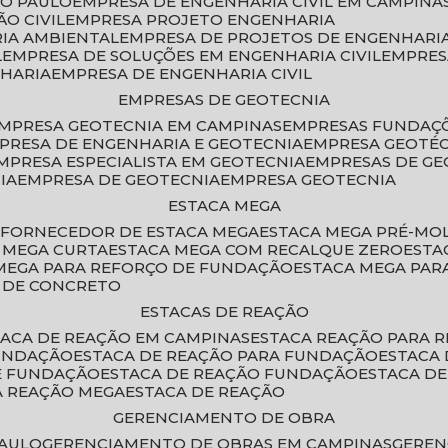
ÃO PAULO
EMPRESA DE ENGENHARIA CIVIL EM CAMPINA
O CIVIL
EMPRESA PROJETO ENGENHARIA
RIA AMBIENTAL
EMPRESA DE PROJETOS DE ENGENHARIA
L
EMPRESA DE SOLUÇÕES EM ENGENHARIA CIVIL
EMPRE
NHARIA
EMPRESA DE ENGENHARIA CIVIL
EMPRESAS DE GEOTECNIA
EMPRESA GEOTECNIA EM CAMPINAS
EMPRESAS FUNDAÇ
MPRESA DE ENGENHARIA E GEOTECNIA
EMPRESA GEOTÉ
EMPRESA ESPECIALISTA EM GEOTECNIA
EMPRESAS DE G
IA
EMPRESA DE GEOTECNIA
EMPRESA GEOTECNIA
ESTACA MEGA
O
FORNECEDOR DE ESTACA MEGA
ESTACA MEGA PRÉ-M
A MEGA CURTA
ESTACA MEGA COM RECALQUE ZERO
EST
 MEGA PARA REFORÇO DE FUNDAÇÃO
ESTACA MEGA PAR
A DE CONCRETO
ESTACAS DE REAÇÃO
STACA DE REAÇÃO EM CAMPINAS
ESTACA REAÇÃO PARA 
FUNDAÇÃO
ESTACA DE REAÇÃO PARA FUNDAÇÃO
ESTACA
DE FUNDAÇÃO
ESTACA DE REAÇÃO FUNDAÇÃO
ESTACA D
A REAÇÃO MEGA
ESTACA DE REAÇÃO
GERENCIAMENTO DE OBRA
PAULO
GERENCIAMENTO DE OBRAS EM CAMPINAS
GERE