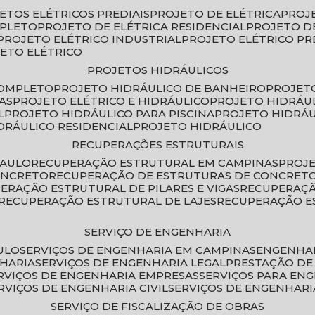
JETOS ELÉTRICOS PREDIAIS
PROJETO DE ELÉTRICA
PROJ
MPLETO
PROJETO DE ELÉTRICA RESIDENCIAL
PROJETO D
PROJETO ELÉTRICO INDUSTRIAL
PROJETO ELÉTRICO PR
JETO ELÉTRICO
PROJETOS HIDRÁULICOS
COMPLETO
PROJETO HIDRÁULICO DE BANHEIRO
PROJET
AS
PROJETO ELÉTRICO E HIDRÁULICO
PROJETO HIDRÁU
L
PROJETO HIDRÁULICO PARA PISCINA
PROJETO HIDRÁ
IDRÁULICO RESIDENCIAL
PROJETO HIDRÁULICO
RECUPERAÇÕES ESTRUTURAIS
PAULO
RECUPERAÇÃO ESTRUTURAL EM CAMPINAS
PROJ
ONCRETO
RECUPERAÇÃO DE ESTRUTURAS DE CONCRE
PERAÇÃO ESTRUTURAL DE PILARES E VIGAS
RECUPERAÇ
RECUPERAÇÃO ESTRUTURAL DE LAJES
RECUPERAÇÃO E
SERVIÇO DE ENGENHARIA
ULO
SERVIÇOS DE ENGENHARIA EM CAMPINAS
ENGENHA
NHARIA
SERVIÇOS DE ENGENHARIA LEGAL
PRESTAÇÃO DE
ERVIÇOS DE ENGENHARIA EMPRESAS
SERVIÇOS PARA EN
ERVIÇOS DE ENGENHARIA CIVIL
SERVIÇOS DE ENGENHARI
SERVIÇO DE FISCALIZAÇÃO DE OBRAS