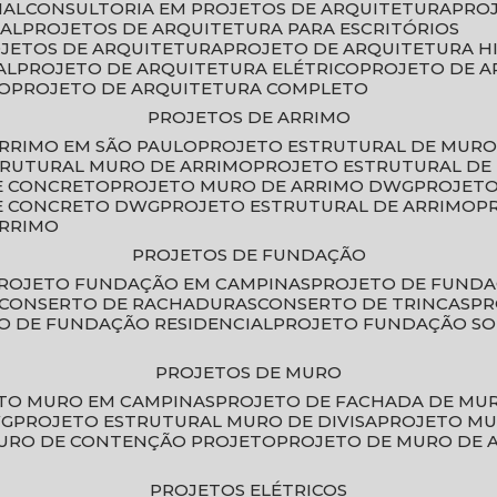
IAL
CONSULTORIA EM PROJETOS DE ARQUITETURA
PRO
IAL
PROJETOS DE ARQUITETURA PARA ESCRITÓRIOS
OJETOS DE ARQUITETURA
PROJETO DE ARQUITETURA H
AL
PROJETO DE ARQUITETURA ELÉTRICO
PROJETO DE 
VO
PROJETO DE ARQUITETURA COMPLETO
PROJETOS DE ARRIMO
ARRIMO EM SÃO PAULO
PROJETO ESTRUTURAL DE MURO
TRUTURAL MURO DE ARRIMO
PROJETO ESTRUTURAL D
E CONCRETO
PROJETO MURO DE ARRIMO DWG
PROJET
DE CONCRETO DWG
PROJETO ESTRUTURAL DE ARRIMO
ARRIMO
PROJETOS DE FUNDAÇÃO
PROJETO FUNDAÇÃO EM CAMPINAS
PROJETO DE FUND
CONSERTO DE RACHADURAS
CONSERTO DE TRINCAS
P
TO DE FUNDAÇÃO RESIDENCIAL
PROJETO FUNDAÇÃO S
PROJETOS DE MURO
ETO MURO EM CAMPINAS
PROJETO DE FACHADA DE MU
WG
PROJETO ESTRUTURAL MURO DE DIVISA
PROJETO M
MURO DE CONTENÇÃO PROJETO
PROJETO DE MURO DE 
PROJETOS ELÉTRICOS