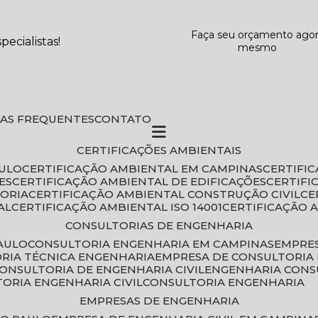
Faça seu orçamento ago
ecialistas!
mesmo
DAS FREQUENTES
CONTATO
CERTIFICAÇÕES AMBIENTAIS
AULO
CERTIFICAÇÃO AMBIENTAL EM CAMPINAS
CERTIFI
ES
CERTIFICAÇÃO AMBIENTAL DE EDIFICAÇÕES
CERTIF
TORIA
CERTIFICAÇÃO AMBIENTAL CONSTRUÇÃO CIVIL
C
AL
CERTIFICAÇÃO AMBIENTAL ISO 14001
CERTIFICAÇÃO 
CONSULTORIAS DE ENGENHARIA
PAULO
CONSULTORIA ENGENHARIA EM CAMPINAS
EMPRE
ORIA TÉCNICA ENGENHARIA
EMPRESA DE CONSULTORIA 
CONSULTORIA DE ENGENHARIA CIVIL
ENGENHARIA CONS
TORIA ENGENHARIA CIVIL
CONSULTORIA ENGENHARIA
EMPRESAS DE ENGENHARIA