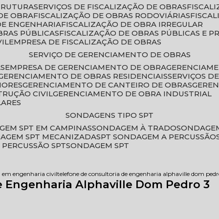
STRUTURA
SERVIÇOS DE FISCALIZAÇÃO DE OBRAS
FISCA
DE OBRA
FISCALIZAÇÃO DE OBRAS RODOVIÁRIAS
FISCA
 DE ENGENHARIA
FISCALIZAÇÃO DE OBRA IRREGULAR
BRAS PÚBLICAS
FISCALIZAÇÃO DE OBRAS PÚBLICAS E P
VIL
EMPRESA DE FISCALIZAÇÃO DE OBRAS
SERVIÇO DE GERENCIAMENTO DE OBRAS
AS
EMPRESA DE GERENCIAMENTO DE OBRA
GERENCIAM
GERENCIAMENTO DE OBRAS RESIDENCIAIS
SERVIÇOS 
IORES
GERENCIAMENTO DE CANTEIRO DE OBRAS
GERE
TRUÇÃO CIVIL
GERENCIAMENTO DE OBRA INDUSTRIAL
LARES
SONDAGENS TIPO SPT
GEM SPT EM CAMPINAS
SONDAGEM À TRADO
SONDAGEM
DAGEM SPT MECANIZADA
SPT SONDAGEM A PERCUSSÃO
 PERCUSSÃO SPT
SONDAGEM SPT
a em engenharia civil
telefone de consultoria de engenharia alphaville dom pedr
e Engenharia Alphaville Dom Pedro 3