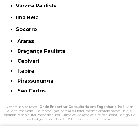
Várzea Paulista
Ilha Bela
Socorro
Araras
Bragança Paulista
Capivari
Itapira
Pirassununga
São Carlos
O conteúdo do texto "
Onde Encontrar Consultoria em Engenharia Poá
" é de
direito reservado. Sua reprodução, parcial ou total, mesmo citando nossos links, é
proibida sem a autorização do autor. Crime de violação de direito autoral – artigo 184
do Código Penal –
Lei 9610/98 - Lei de direitos autorais
.