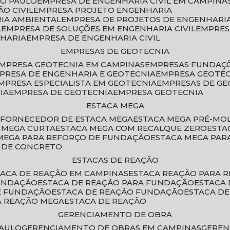
ÃO PAULO
EMPRESA DE ENGENHARIA CIVIL EM CAMPINA
O CIVIL
EMPRESA PROJETO ENGENHARIA
RIA AMBIENTAL
EMPRESA DE PROJETOS DE ENGENHARIA
L
EMPRESA DE SOLUÇÕES EM ENGENHARIA CIVIL
EMPRE
NHARIA
EMPRESA DE ENGENHARIA CIVIL
EMPRESAS DE GEOTECNIA
EMPRESA GEOTECNIA EM CAMPINAS
EMPRESAS FUNDAÇ
MPRESA DE ENGENHARIA E GEOTECNIA
EMPRESA GEOTÉ
EMPRESA ESPECIALISTA EM GEOTECNIA
EMPRESAS DE G
IA
EMPRESA DE GEOTECNIA
EMPRESA GEOTECNIA
ESTACA MEGA
O
FORNECEDOR DE ESTACA MEGA
ESTACA MEGA PRÉ-M
A MEGA CURTA
ESTACA MEGA COM RECALQUE ZERO
EST
 MEGA PARA REFORÇO DE FUNDAÇÃO
ESTACA MEGA PAR
A DE CONCRETO
ESTACAS DE REAÇÃO
STACA DE REAÇÃO EM CAMPINAS
ESTACA REAÇÃO PARA 
FUNDAÇÃO
ESTACA DE REAÇÃO PARA FUNDAÇÃO
ESTACA
DE FUNDAÇÃO
ESTACA DE REAÇÃO FUNDAÇÃO
ESTACA D
A REAÇÃO MEGA
ESTACA DE REAÇÃO
GERENCIAMENTO DE OBRA
PAULO
GERENCIAMENTO DE OBRAS EM CAMPINAS
GERE