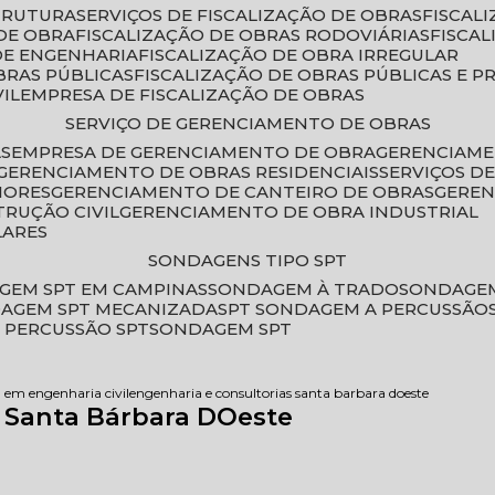
STRUTURA
SERVIÇOS DE FISCALIZAÇÃO DE OBRAS
FISCA
DE OBRA
FISCALIZAÇÃO DE OBRAS RODOVIÁRIAS
FISCA
 DE ENGENHARIA
FISCALIZAÇÃO DE OBRA IRREGULAR
BRAS PÚBLICAS
FISCALIZAÇÃO DE OBRAS PÚBLICAS E P
VIL
EMPRESA DE FISCALIZAÇÃO DE OBRAS
SERVIÇO DE GERENCIAMENTO DE OBRAS
AS
EMPRESA DE GERENCIAMENTO DE OBRA
GERENCIAM
GERENCIAMENTO DE OBRAS RESIDENCIAIS
SERVIÇOS 
IORES
GERENCIAMENTO DE CANTEIRO DE OBRAS
GERE
TRUÇÃO CIVIL
GERENCIAMENTO DE OBRA INDUSTRIAL
LARES
SONDAGENS TIPO SPT
GEM SPT EM CAMPINAS
SONDAGEM À TRADO
SONDAGEM
DAGEM SPT MECANIZADA
SPT SONDAGEM A PERCUSSÃO
 PERCUSSÃO SPT
SONDAGEM SPT
a em engenharia civil
engenharia e consultorias santa barbara doeste
s Santa Bárbara DOeste