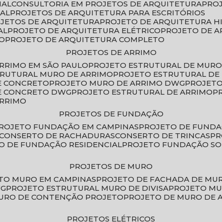
IAL
CONSULTORIA EM PROJETOS DE ARQUITETURA
PRO
IAL
PROJETOS DE ARQUITETURA PARA ESCRITÓRIOS
OJETOS DE ARQUITETURA
PROJETO DE ARQUITETURA H
AL
PROJETO DE ARQUITETURA ELÉTRICO
PROJETO DE 
VO
PROJETO DE ARQUITETURA COMPLETO
PROJETOS DE ARRIMO
ARRIMO EM SÃO PAULO
PROJETO ESTRUTURAL DE MURO
TRUTURAL MURO DE ARRIMO
PROJETO ESTRUTURAL D
E CONCRETO
PROJETO MURO DE ARRIMO DWG
PROJET
DE CONCRETO DWG
PROJETO ESTRUTURAL DE ARRIMO
ARRIMO
PROJETOS DE FUNDAÇÃO
PROJETO FUNDAÇÃO EM CAMPINAS
PROJETO DE FUND
CONSERTO DE RACHADURAS
CONSERTO DE TRINCAS
P
TO DE FUNDAÇÃO RESIDENCIAL
PROJETO FUNDAÇÃO S
PROJETOS DE MURO
ETO MURO EM CAMPINAS
PROJETO DE FACHADA DE MU
WG
PROJETO ESTRUTURAL MURO DE DIVISA
PROJETO M
MURO DE CONTENÇÃO PROJETO
PROJETO DE MURO DE 
PROJETOS ELÉTRICOS