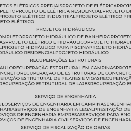
JETOS ELÉTRICOS PREDIAIS
PROJETO DE ELÉTRICA
PROJ
MPLETO
PROJETO DE ELÉTRICA RESIDENCIAL
PROJETO D
PROJETO ELÉTRICO INDUSTRIAL
PROJETO ELÉTRICO PR
JETO ELÉTRICO
PROJETOS HIDRÁULICOS
COMPLETO
PROJETO HIDRÁULICO DE BANHEIRO
PROJET
AS
PROJETO ELÉTRICO E HIDRÁULICO
PROJETO HIDRÁU
L
PROJETO HIDRÁULICO PARA PISCINA
PROJETO HIDRÁ
IDRÁULICO RESIDENCIAL
PROJETO HIDRÁULICO
RECUPERAÇÕES ESTRUTURAIS
PAULO
RECUPERAÇÃO ESTRUTURAL EM CAMPINAS
PROJ
ONCRETO
RECUPERAÇÃO DE ESTRUTURAS DE CONCRE
PERAÇÃO ESTRUTURAL DE PILARES E VIGAS
RECUPERAÇ
RECUPERAÇÃO ESTRUTURAL DE LAJES
RECUPERAÇÃO E
SERVIÇO DE ENGENHARIA
ULO
SERVIÇOS DE ENGENHARIA EM CAMPINAS
ENGENHA
NHARIA
SERVIÇOS DE ENGENHARIA LEGAL
PRESTAÇÃO DE
ERVIÇOS DE ENGENHARIA EMPRESAS
SERVIÇOS PARA EN
ERVIÇOS DE ENGENHARIA CIVIL
SERVIÇOS DE ENGENHARI
SERVIÇO DE FISCALIZAÇÃO DE OBRAS