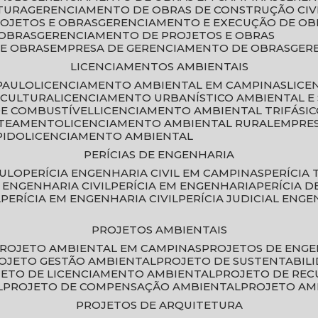
TURA
GERENCIAMENTO DE OBRAS DE CONSTRUÇÃO CIV
ROJETOS E OBRAS
GERENCIAMENTO E EXECUÇÃO DE OB
 OBRAS
GERENCIAMENTO DE PROJETOS E OBRAS
E OBRAS
EMPRESA DE GERENCIAMENTO DE OBRAS
GE
LICENCIAMENTOS AMBIENTAIS
PAULO
LICENCIAMENTO AMBIENTAL EM CAMPINAS
LIC
ICULTURA
LICENCIAMENTO URBANÍSTICO AMBIENTAL E
DE COMBUSTÍVEL
LICENCIAMENTO AMBIENTAL TRIFÁSI
OTEAMENTO
LICENCIAMENTO AMBIENTAL RURAL
EMPRE
PIDO
LICENCIAMENTO AMBIENTAL
PERÍCIAS DE ENGENHARIA
AULO
PERÍCIA ENGENHARIA CIVIL EM CAMPINAS
PERÍCIA
A ENGENHARIA CIVIL
PERÍCIA EM ENGENHARIA
PERÍCIA 
L
PERÍCIA EM ENGENHARIA CIVIL
PERÍCIA JUDICIAL ENGE
PROJETOS AMBIENTAIS
PROJETO AMBIENTAL EM CAMPINAS
PROJETOS DE ENG
ROJETO GESTÃO AMBIENTAL
PROJETO DE SUSTENTABIL
JETO DE LICENCIAMENTO AMBIENTAL
PROJETO DE RE
L
PROJETO DE COMPENSAÇÃO AMBIENTAL
PROJETO A
PROJETOS DE ARQUITETURA